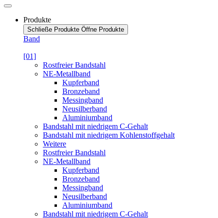
Produkte
Schließe Produkte
Öffne Produkte
Band
[01]
Rostfreier Bandstahl
NE-Metallband
Kupferband
Bronzeband
Messingband
Neusilberband
Aluminiumband
Bandstahl mit niedrigem C-Gehalt
Bandstahl mit niedrigem Kohlenstoffgehalt
Weitere
Rostfreier Bandstahl
NE-Metallband
Kupferband
Bronzeband
Messingband
Neusilberband
Aluminiumband
Bandstahl mit niedrigem C-Gehalt