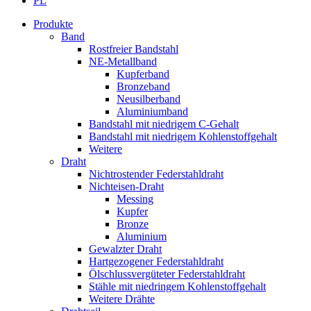
PL
Produkte
Band
Rostfreier Bandstahl
NE-Metallband
Kupferband
Bronzeband
Neusilberband
Aluminiumband
Bandstahl mit niedrigem C-Gehalt
Bandstahl mit niedrigem Kohlenstoffgehalt
Weitere
Draht
Nichtrostender Federstahldraht
Nichteisen-Draht
Messing
Kupfer
Bronze
Aluminium
Gewalzter Draht
Hartgezogener Federstahldraht
Ölschlussvergüteter Federstahldraht
Stähle mit niedringem Kohlenstoffgehalt
Weitere Drähte