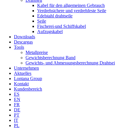
Drahtseil
Kabel für den allgemeinen Gebrauch
Verdrehsichere und verdrehfeste Seile
Edelstahl drahtseile
Seile
Fischerei-und Schiffskabel
Aufzugskabel
Downloads
Descargas
Tools
Metallpreise
Gewichtsberechnung Band
Gewichts- und Abmessungsberechnung Drahtsei
Unternehmen
Aktuelles
Lontana Group
Kontakt
Kundenbereich
ES
EN
FR
DE
PT
IT
PL