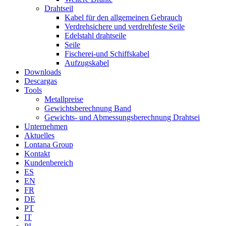
Drahtseil
Kabel für den allgemeinen Gebrauch
Verdrehsichere und verdrehfeste Seile
Edelstahl drahtseile
Seile
Fischerei-und Schiffskabel
Aufzugskabel
Downloads
Descargas
Tools
Metallpreise
Gewichtsberechnung Band
Gewichts- und Abmessungsberechnung Drahtsei
Unternehmen
Aktuelles
Lontana Group
Kontakt
Kundenbereich
ES
EN
FR
DE
PT
IT