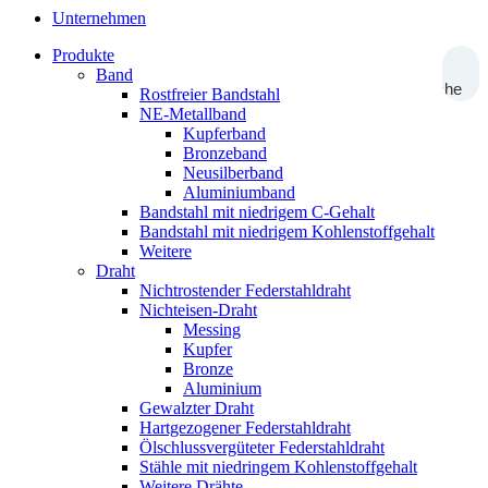
Unternehmen
Produkte
Band
Suche
Rostfreier Bandstahl
NE-Metallband
Kupferband
Bronzeband
Neusilberband
Aluminiumband
Bandstahl mit niedrigem C-Gehalt
Bandstahl mit niedrigem Kohlenstoffgehalt
Weitere
Draht
Nichtrostender Federstahldraht
Nichteisen-Draht
Messing
Kupfer
Bronze
Aluminium
Gewalzter Draht
Hartgezogener Federstahldraht
Ölschlussvergüteter Federstahldraht
Stähle mit niedringem Kohlenstoffgehalt
Weitere Drähte