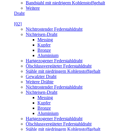
Bandstahl mit niedrigem Kohlenstoffgehalt
Weitere
Draht
[02]
Nichtrostender Federstahldraht
Nichteisen-Draht
Messing
Kupfer
Bronze
Aluminium
Hartgezogener Federstahldraht
Ölschlussvergüteter Federstahldraht
Stähle mit niedringem Kohlenstoffgehalt
Gewalzter Draht
Weitere Drähte
Nichtrostender Federstahldraht
Nichteisen-Draht
Messing
Kupfer
Bronze
Aluminium
Hartgezogener Federstahldraht
Ölschlussvergüteter Federstahldraht
Stähle mit niedringem Kohlenstoffgehalt