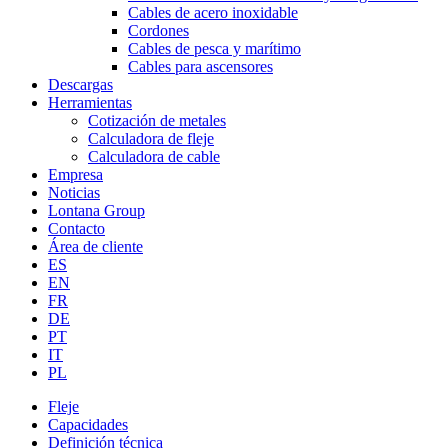
Cables de acero inoxidable
Cordones
Cables de pesca y marítimo
Cables para ascensores
Descargas
Herramientas
Cotización de metales
Calculadora de fleje
Calculadora de cable
Empresa
Noticias
Lontana Group
Contacto
Área de cliente
ES
EN
FR
DE
PT
IT
PL
Fleje
Capacidades
Definición técnica