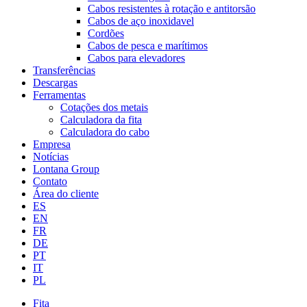
Cabos resistentes à rotação e antitorsão
Cabos de aço inoxidavel
Cordões
Cabos de pesca e marítimos
Cabos para elevadores
Transferências
Descargas
Ferramentas
Cotações dos metais
Calculadora da fita
Calculadora do cabo
Empresa
Notícias
Lontana Group
Contato
Área do cliente
ES
EN
FR
DE
PT
IT
PL
Fita