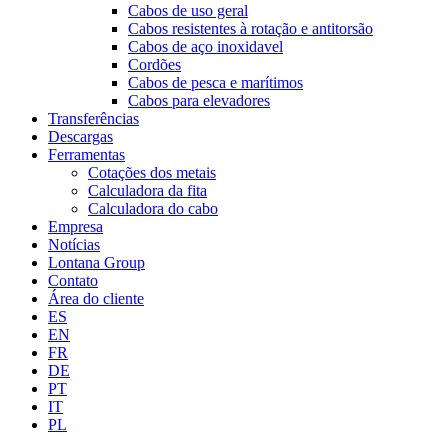
Cabos de uso geral
Cabos resistentes à rotação e antitorsão
Cabos de aço inoxidavel
Cordões
Cabos de pesca e marítimos
Cabos para elevadores
Transferências
Descargas
Ferramentas
Cotações dos metais
Calculadora da fita
Calculadora do cabo
Empresa
Notícias
Lontana Group
Contato
Área do cliente
ES
EN
FR
DE
PT
IT
PL