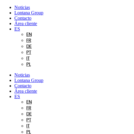
Ir
Noticias
al
Lontana Group
contenido
Contacto
Área cliente
ES
EN
FR
DE
PT
IT
PL
Noticias
Lontana Group
Contacto
Área cliente
ES
EN
FR
DE
PT
IT
PL