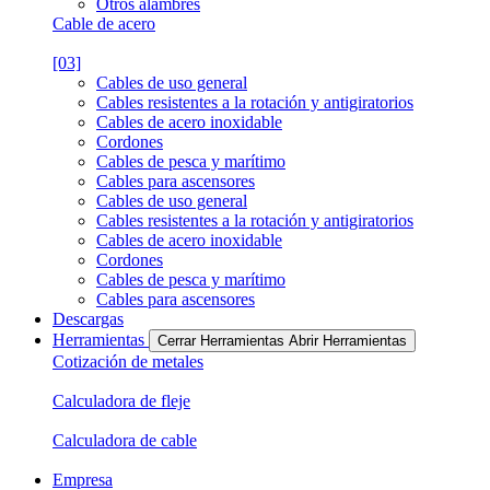
Otros alambres
Cable de acero
[03]
Cables de uso general
Cables resistentes a la rotación y antigiratorios
Cables de acero inoxidable
Cordones
Cables de pesca y marítimo
Cables para ascensores
Cables de uso general
Cables resistentes a la rotación y antigiratorios
Cables de acero inoxidable
Cordones
Cables de pesca y marítimo
Cables para ascensores
Descargas
Herramientas
Cerrar Herramientas
Abrir Herramientas
Cotización de metales
Calculadora de fleje
Calculadora de cable
Empresa