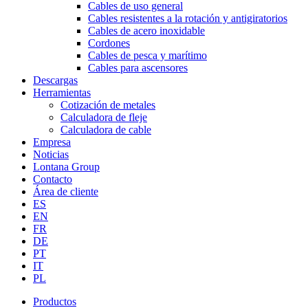
Cables de uso general
Cables resistentes a la rotación y antigiratorios
Cables de acero inoxidable
Cordones
Cables de pesca y marítimo
Cables para ascensores
Descargas
Herramientas
Cotización de metales
Calculadora de fleje
Calculadora de cable
Empresa
Noticias
Lontana Group
Contacto
Área de cliente
ES
EN
FR
DE
PT
IT
PL
Productos