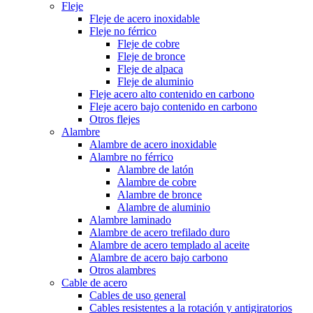
Fleje
Fleje de acero inoxidable
Fleje no férrico
Fleje de cobre
Fleje de bronce
Fleje de alpaca
Fleje de aluminio
Fleje acero alto contenido en carbono
Fleje acero bajo contenido en carbono
Otros flejes
Alambre
Alambre de acero inoxidable
Alambre no férrico
Alambre de latón
Alambre de cobre
Alambre de bronce
Alambre de aluminio
Alambre laminado
Alambre de acero trefilado duro
Alambre de acero templado al aceite
Alambre de acero bajo carbono
Otros alambres
Cable de acero
Cables de uso general
Cables resistentes a la rotación y antigiratorios