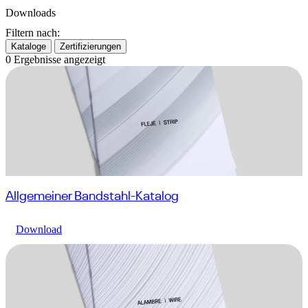
Downloads
Filtern nach:
Kataloge
Zertifizierungen
0
Ergebnisse angezeigt
Allgemeiner Bandstahl-Katalog
Download