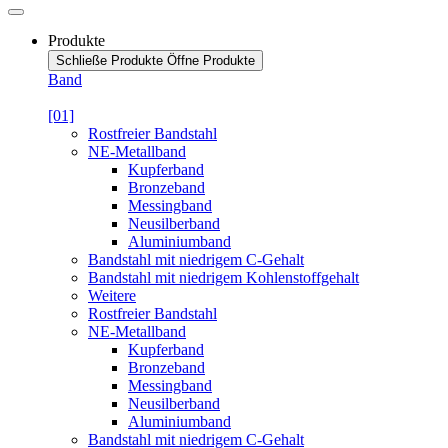
Produkte
Schließe Produkte
Öffne Produkte
Band
[01]
Rostfreier Bandstahl
NE-Metallband
Kupferband
Bronzeband
Messingband
Neusilberband
Aluminiumband
Bandstahl mit niedrigem C-Gehalt
Bandstahl mit niedrigem Kohlenstoffgehalt
Weitere
Rostfreier Bandstahl
NE-Metallband
Kupferband
Bronzeband
Messingband
Neusilberband
Aluminiumband
Bandstahl mit niedrigem C-Gehalt