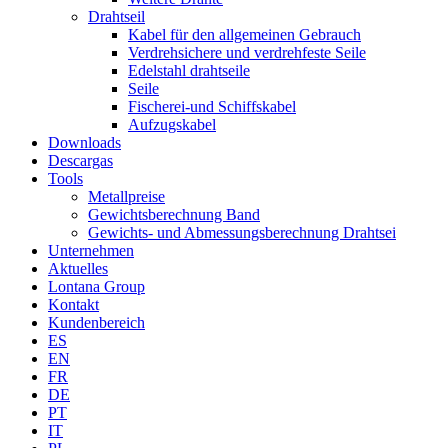
Drahtseil
Kabel für den allgemeinen Gebrauch
Verdrehsichere und verdrehfeste Seile
Edelstahl drahtseile
Seile
Fischerei-und Schiffskabel
Aufzugskabel
Downloads
Descargas
Tools
Metallpreise
Gewichtsberechnung Band
Gewichts- und Abmessungsberechnung Drahtsei
Unternehmen
Aktuelles
Lontana Group
Kontakt
Kundenbereich
ES
EN
FR
DE
PT
IT