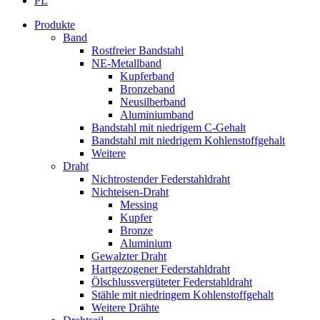
PL
Produkte
Band
Rostfreier Bandstahl
NE-Metallband
Kupferband
Bronzeband
Neusilberband
Aluminiumband
Bandstahl mit niedrigem C-Gehalt
Bandstahl mit niedrigem Kohlenstoffgehalt
Weitere
Draht
Nichtrostender Federstahldraht
Nichteisen-Draht
Messing
Kupfer
Bronze
Aluminium
Gewalzter Draht
Hartgezogener Federstahldraht
Ölschlussvergüteter Federstahldraht
Stähle mit niedringem Kohlenstoffgehalt
Weitere Drähte