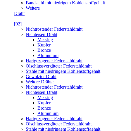
Bandstahl mit niedrigem Kohlenstoffgehalt
Weitere
Draht
[02]
Nichtrostender Federstahldraht
Nichteisen-Draht
Messing
Kupfer
Bronze
Aluminium
Hartgezogener Federstahldraht
Ölschlussvergüteter Federstahldraht
Stähle mit niedringem Kohlenstoffgehalt
Gewalzter Draht
Weitere Drähte
Nichtrostender Federstahldraht
Nichteisen-Draht
Messing
Kupfer
Bronze
Aluminium
Hartgezogener Federstahldraht
Ölschlussvergüteter Federstahldraht
Stähle mit niedringem Kohlenstoffgehalt