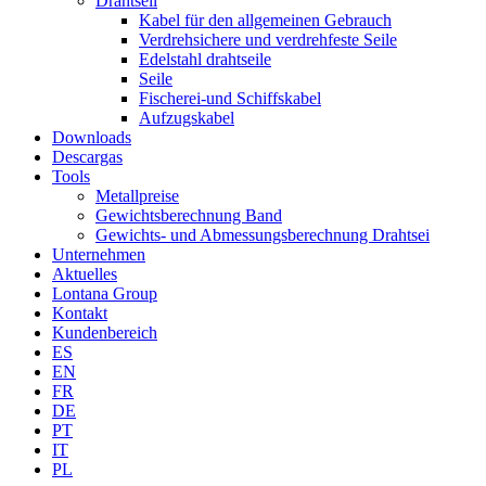
Drahtseil
Kabel für den allgemeinen Gebrauch
Verdrehsichere und verdrehfeste Seile
Edelstahl drahtseile
Seile
Fischerei-und Schiffskabel
Aufzugskabel
Downloads
Descargas
Tools
Metallpreise
Gewichtsberechnung Band
Gewichts- und Abmessungsberechnung Drahtsei
Unternehmen
Aktuelles
Lontana Group
Kontakt
Kundenbereich
ES
EN
FR
DE
PT
IT
PL