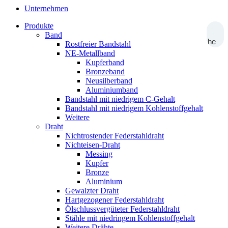
Unternehmen
Produkte
Band
Suche
Rostfreier Bandstahl
NE-Metallband
Kupferband
Bronzeband
Neusilberband
Aluminiumband
Bandstahl mit niedrigem C-Gehalt
Bandstahl mit niedrigem Kohlenstoffgehalt
Weitere
Draht
Nichtrostender Federstahldraht
Nichteisen-Draht
Messing
Kupfer
Bronze
Aluminium
Gewalzter Draht
Hartgezogener Federstahldraht
Ölschlussvergüteter Federstahldraht
Stähle mit niedringem Kohlenstoffgehalt
Weitere Drähte