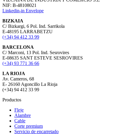
NIF: B-48108021
Linkedin-in
Envelope
BIZKAIA
C/ Bizkargi, 6 Pol. Ind. Sarrikola
E-48195 LARRABETZU
(+34) 94 412 33 99
BARCELONA
C/ Marconi, 13 Pol. Ind. Sesrovires
E-08635 SANT ESTEVE SESROVIRES
(+34) 93 771 36 66
LA RIOJA
Av. Cameros, 68
E- 26160 Agoncillo La Rioja
(+34) 94 412 33 99
Productos
Fleje
Alambre
Cable
Corte premium
Servicio de encarretado