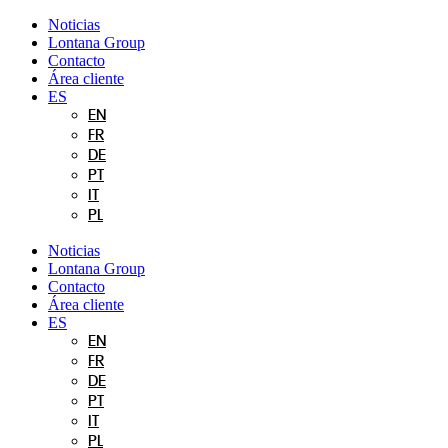
Ir
Noticias
al
Lontana Group
contenido
Contacto
Área cliente
ES
EN
FR
DE
PT
IT
PL
Noticias
Lontana Group
Contacto
Área cliente
ES
EN
FR
DE
PT
IT
PL