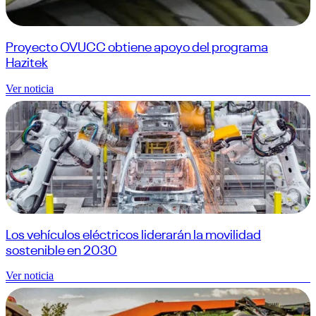
Proyecto OVUCC obtiene apoyo del programa
Hazitek
Ver noticia
Los vehículos eléctricos liderarán la movilidad
sostenible en 2030
Ver noticia