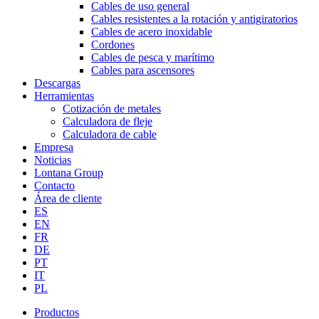
Cables de uso general
Cables resistentes a la rotación y antigiratorios
Cables de acero inoxidable
Cordones
Cables de pesca y marítimo
Cables para ascensores
Descargas
Herramientas
Cotización de metales
Calculadora de fleje
Calculadora de cable
Empresa
Noticias
Lontana Group
Contacto
Área de cliente
ES
EN
FR
DE
PT
IT
PL
Productos