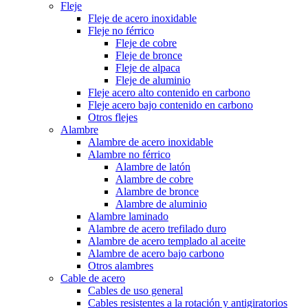
Fleje
Fleje de acero inoxidable
Fleje no férrico
Fleje de cobre
Fleje de bronce
Fleje de alpaca
Fleje de aluminio
Fleje acero alto contenido en carbono
Fleje acero bajo contenido en carbono
Otros flejes
Alambre
Alambre de acero inoxidable
Alambre no férrico
Alambre de latón
Alambre de cobre
Alambre de bronce
Alambre de aluminio
Alambre laminado
Alambre de acero trefilado duro
Alambre de acero templado al aceite
Alambre de acero bajo carbono
Otros alambres
Cable de acero
Cables de uso general
Cables resistentes a la rotación y antigiratorios