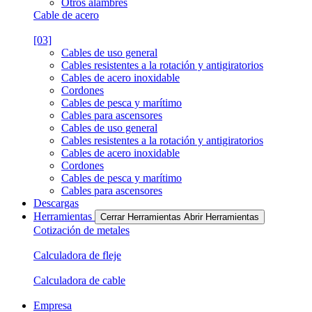
Otros alambres
Cable de acero
[03]
Cables de uso general
Cables resistentes a la rotación y antigiratorios
Cables de acero inoxidable
Cordones
Cables de pesca y marítimo
Cables para ascensores
Cables de uso general
Cables resistentes a la rotación y antigiratorios
Cables de acero inoxidable
Cordones
Cables de pesca y marítimo
Cables para ascensores
Descargas
Herramientas
Cerrar Herramientas
Abrir Herramientas
Cotización de metales
Calculadora de fleje
Calculadora de cable
Empresa