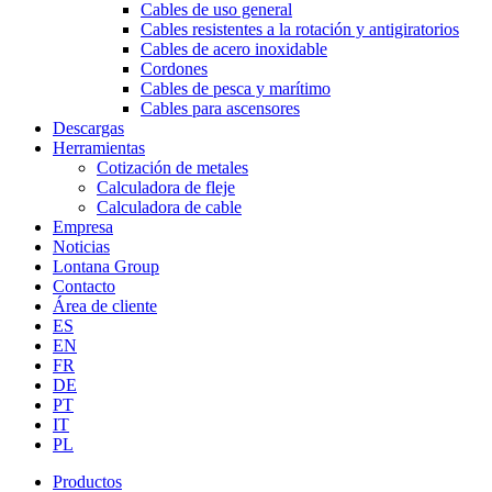
Cables de uso general
Cables resistentes a la rotación y antigiratorios
Cables de acero inoxidable
Cordones
Cables de pesca y marítimo
Cables para ascensores
Descargas
Herramientas
Cotización de metales
Calculadora de fleje
Calculadora de cable
Empresa
Noticias
Lontana Group
Contacto
Área de cliente
ES
EN
FR
DE
PT
IT
PL
Productos