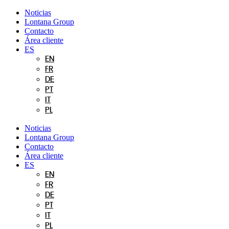
Ir
Noticias
al
Lontana Group
contenido
Contacto
Área cliente
ES
EN
FR
DE
PT
IT
PL
Noticias
Lontana Group
Contacto
Área cliente
ES
EN
FR
DE
PT
IT
PL