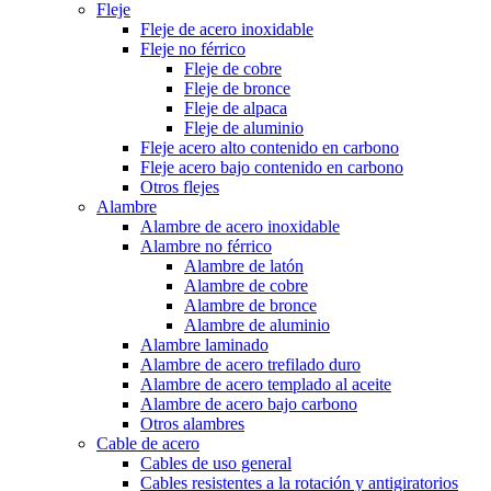
Fleje
Fleje de acero inoxidable
Fleje no férrico
Fleje de cobre
Fleje de bronce
Fleje de alpaca
Fleje de aluminio
Fleje acero alto contenido en carbono
Fleje acero bajo contenido en carbono
Otros flejes
Alambre
Alambre de acero inoxidable
Alambre no férrico
Alambre de latón
Alambre de cobre
Alambre de bronce
Alambre de aluminio
Alambre laminado
Alambre de acero trefilado duro
Alambre de acero templado al aceite
Alambre de acero bajo carbono
Otros alambres
Cable de acero
Cables de uso general
Cables resistentes a la rotación y antigiratorios