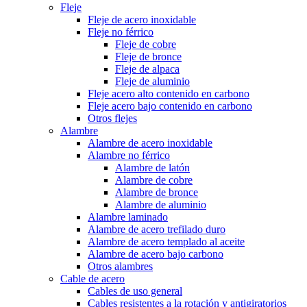
Fleje
Fleje de acero inoxidable
Fleje no férrico
Fleje de cobre
Fleje de bronce
Fleje de alpaca
Fleje de aluminio
Fleje acero alto contenido en carbono
Fleje acero bajo contenido en carbono
Otros flejes
Alambre
Alambre de acero inoxidable
Alambre no férrico
Alambre de latón
Alambre de cobre
Alambre de bronce
Alambre de aluminio
Alambre laminado
Alambre de acero trefilado duro
Alambre de acero templado al aceite
Alambre de acero bajo carbono
Otros alambres
Cable de acero
Cables de uso general
Cables resistentes a la rotación y antigiratorios