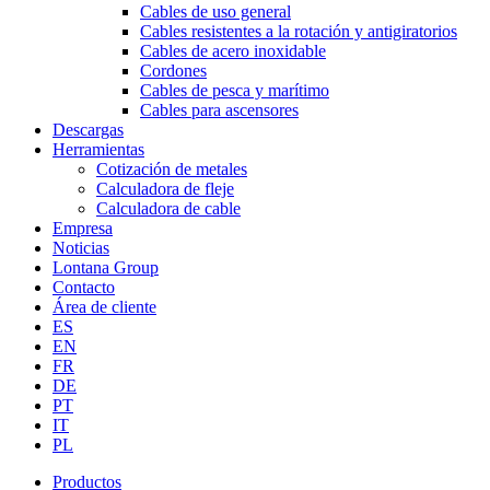
Cables de uso general
Cables resistentes a la rotación y antigiratorios
Cables de acero inoxidable
Cordones
Cables de pesca y marítimo
Cables para ascensores
Descargas
Herramientas
Cotización de metales
Calculadora de fleje
Calculadora de cable
Empresa
Noticias
Lontana Group
Contacto
Área de cliente
ES
EN
FR
DE
PT
IT
PL
Productos