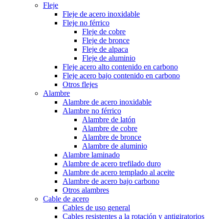
Fleje
Fleje de acero inoxidable
Fleje no férrico
Fleje de cobre
Fleje de bronce
Fleje de alpaca
Fleje de aluminio
Fleje acero alto contenido en carbono
Fleje acero bajo contenido en carbono
Otros flejes
Alambre
Alambre de acero inoxidable
Alambre no férrico
Alambre de latón
Alambre de cobre
Alambre de bronce
Alambre de aluminio
Alambre laminado
Alambre de acero trefilado duro
Alambre de acero templado al aceite
Alambre de acero bajo carbono
Otros alambres
Cable de acero
Cables de uso general
Cables resistentes a la rotación y antigiratorios