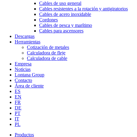
Cables de uso general
Cables resistentes a la rotación y antigiratorios
Cables de acero inoxidable
Cordones
Cables de pesca y marítimo
Cables para ascensores
Descargas
Herramientas
Cotización de metales
Calculadora de fleje
Calculadora de cable
Empresa
Noticias
Lontana Group
Contacto
Área de cliente
ES
EN
FR
DE
PT
IT
PL
Productos