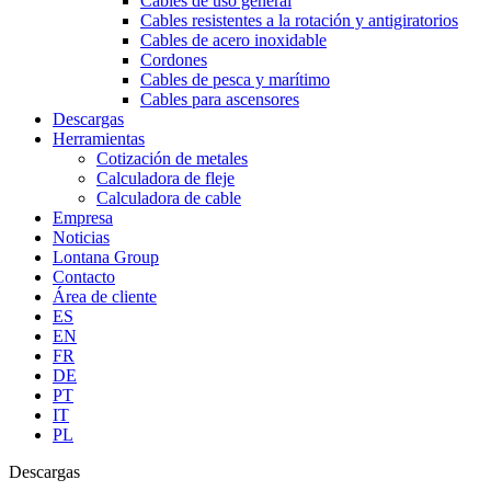
Cables de uso general
Cables resistentes a la rotación y antigiratorios
Cables de acero inoxidable
Cordones
Cables de pesca y marítimo
Cables para ascensores
Descargas
Herramientas
Cotización de metales
Calculadora de fleje
Calculadora de cable
Empresa
Noticias
Lontana Group
Contacto
Área de cliente
ES
EN
FR
DE
PT
IT
PL
Descargas