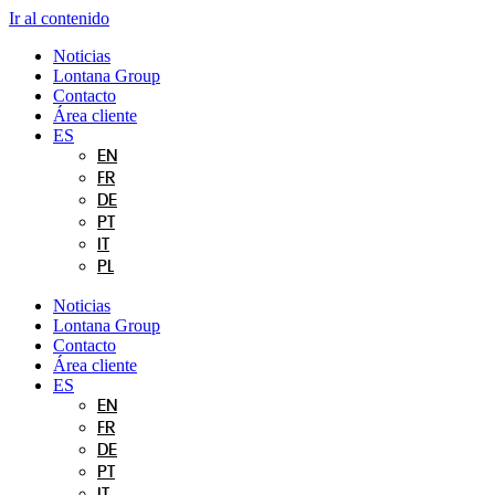
Ir al contenido
Noticias
Lontana Group
Contacto
Área cliente
ES
EN
FR
DE
PT
IT
PL
Noticias
Lontana Group
Contacto
Área cliente
ES
EN
FR
DE
PT
IT