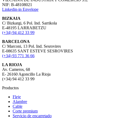
NIF: B-48108021
Linkedin-in
Envelope
BIZKAIA
C/ Bizkargi, 6 Pol. Ind. Sarrikola
E-48195 LARRABETZU
(+34) 94 412 33 99
BARCELONA
C/ Marconi, 13 Pol. Ind. Sesrovires
E-08635 SANT ESTEVE SESROVIRES
(+34) 93 771 36 66
LA RIOJA
Av. Cameros, 68
E- 26160 Agoncillo La Rioja
(+34) 94 412 33 99
Productos
Fleje
Alambre
Cable
Corte premium
Servicio de encarretado