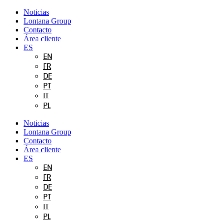
Ir
Noticias
al
Lontana Group
contenido
Contacto
Área cliente
ES
EN
FR
DE
PT
IT
PL
Noticias
Lontana Group
Contacto
Área cliente
ES
EN
FR
DE
PT
IT
PL