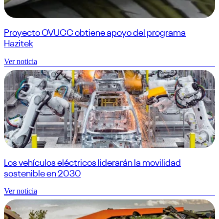
Proyecto OVUCC obtiene apoyo del programa
Hazitek
Ver noticia
Los vehículos eléctricos liderarán la movilidad
sostenible en 2030
Ver noticia