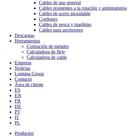
Cables de uso general
Cables resistentes a la rotación y antigiratorios
Cables de acero inoxidable
Cordones
Cables de pesca y marítimo
Cables para ascensores
Descargas
Herramientas
Cotización de metales
Calculadora de fleje
Calculadora de cable
Empresa
Noticias
Lontana Group
Contacto
Área de cliente
ES
EN
FR
DE
PT
IT
PL
Productos