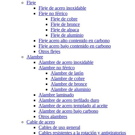
Fleje
Fleje de acero inoxidable
Fleje no férrico
Fleje de cobre
Fleje de bronce
Fleje de alpaca
Fleje de aluminio
Fleje acero alto contenido en carbono
Fleje acero bajo contenido en carbono
Otros flejes
Alambre
Alambre de acero inoxidable
Alambre no férrico
Alambre de latón
Alambre de cobre
Alambre de bronce
Alambre de aluminio
Alambre laminado
Alambre de acero trefilado duro
Alambre de acero templado al aceite
Alambre de acero bajo carbono
Otros alambres
Cable de acero
Cables de uso general
Cables resistentes a la rotación y antigiratorios