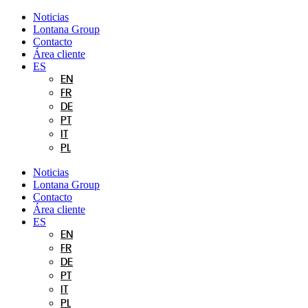
Ir
Noticias
al
Lontana Group
contenido
Contacto
Área cliente
ES
EN
FR
DE
PT
IT
PL
Noticias
Lontana Group
Contacto
Área cliente
ES
EN
FR
DE
PT
IT
PL