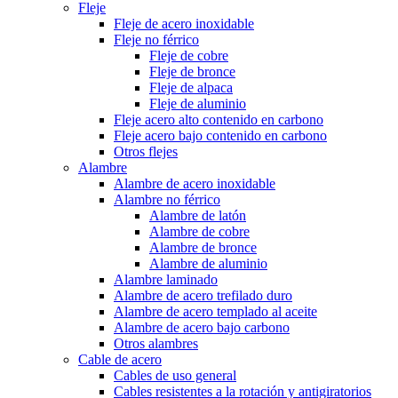
Fleje
Fleje de acero inoxidable
Fleje no férrico
Fleje de cobre
Fleje de bronce
Fleje de alpaca
Fleje de aluminio
Fleje acero alto contenido en carbono
Fleje acero bajo contenido en carbono
Otros flejes
Alambre
Alambre de acero inoxidable
Alambre no férrico
Alambre de latón
Alambre de cobre
Alambre de bronce
Alambre de aluminio
Alambre laminado
Alambre de acero trefilado duro
Alambre de acero templado al aceite
Alambre de acero bajo carbono
Otros alambres
Cable de acero
Cables de uso general
Cables resistentes a la rotación y antigiratorios