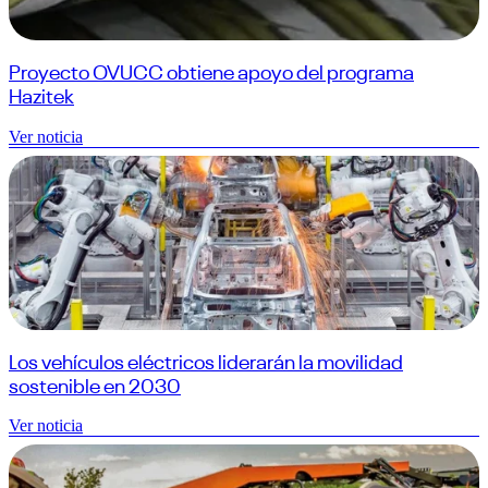
Proyecto OVUCC obtiene apoyo del programa
Hazitek
Ver noticia
Los vehículos eléctricos liderarán la movilidad
sostenible en 2030
Ver noticia