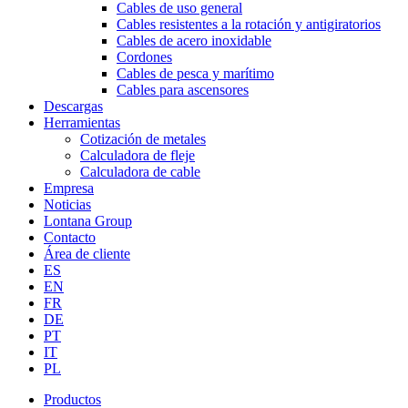
Cables de uso general
Cables resistentes a la rotación y antigiratorios
Cables de acero inoxidable
Cordones
Cables de pesca y marítimo
Cables para ascensores
Descargas
Herramientas
Cotización de metales
Calculadora de fleje
Calculadora de cable
Empresa
Noticias
Lontana Group
Contacto
Área de cliente
ES
EN
FR
DE
PT
IT
PL
Productos