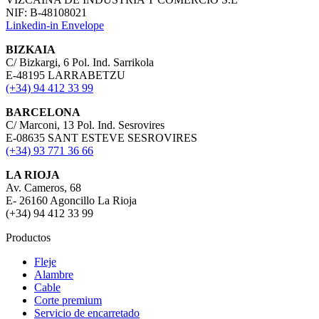
NIF: B-48108021
Linkedin-in
Envelope
BIZKAIA
C/ Bizkargi, 6 Pol. Ind. Sarrikola
E-48195 LARRABETZU
(+34) 94 412 33 99
BARCELONA
C/ Marconi, 13 Pol. Ind. Sesrovires
E-08635 SANT ESTEVE SESROVIRES
(+34) 93 771 36 66
LA RIOJA
Av. Cameros, 68
E- 26160 Agoncillo La Rioja
(+34) 94 412 33 99
Productos
Fleje
Alambre
Cable
Corte premium
Servicio de encarretado