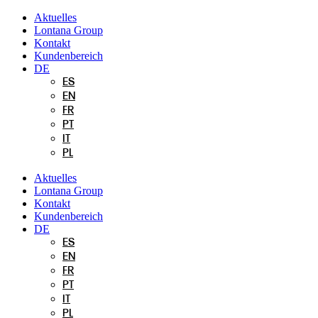
Zum
Aktuelles
Inhalt
Lontana Group
springen
Kontakt
Kundenbereich
DE
ES
EN
FR
PT
IT
PL
Aktuelles
Lontana Group
Kontakt
Kundenbereich
DE
ES
EN
FR
PT
IT
PL