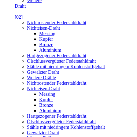
Weitere
Draht
[02]
Nichtrostender Federstahldraht
Nichteisen-Draht
Messing
Kupfer
Bronze
Aluminium
Hartgezogener Federstahldraht
Ölschlussvergüteter Federstahldraht
Stähle mit niedringem Kohlenstoffgehalt
Gewalzter Draht
Weitere Drähte
Nichtrostender Federstahldraht
Nichteisen-Draht
Messing
Kupfer
Bronze
Aluminium
Hartgezogener Federstahldraht
Ölschlussvergüteter Federstahldraht
Stähle mit niedringem Kohlenstoffgehalt
Gewalzter Draht