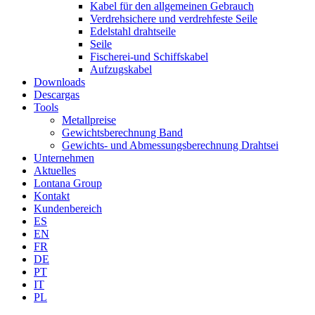
Kabel für den allgemeinen Gebrauch
Verdrehsichere und verdrehfeste Seile
Edelstahl drahtseile
Seile
Fischerei-und Schiffskabel
Aufzugskabel
Downloads
Descargas
Tools
Metallpreise
Gewichtsberechnung Band
Gewichts- und Abmessungsberechnung Drahtsei
Unternehmen
Aktuelles
Lontana Group
Kontakt
Kundenbereich
ES
EN
FR
DE
PT
IT
PL