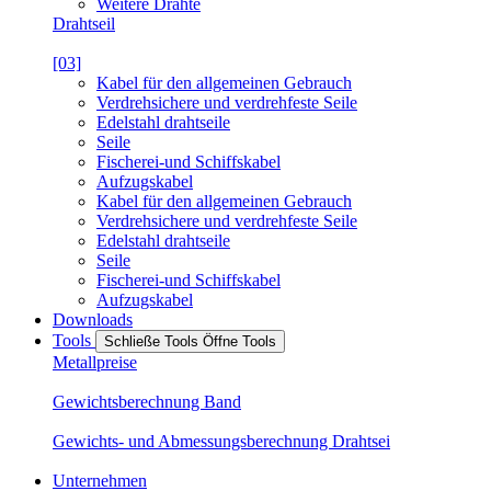
Weitere Drähte
Drahtseil
[03]
Kabel für den allgemeinen Gebrauch
Verdrehsichere und verdrehfeste Seile
Edelstahl drahtseile
Seile
Fischerei-und Schiffskabel
Aufzugskabel
Kabel für den allgemeinen Gebrauch
Verdrehsichere und verdrehfeste Seile
Edelstahl drahtseile
Seile
Fischerei-und Schiffskabel
Aufzugskabel
Downloads
Tools
Schließe Tools
Öffne Tools
Metallpreise
Gewichtsberechnung Band
Gewichts- und Abmessungsberechnung Drahtsei
Unternehmen