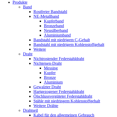
Produkte
Band
Rostfreier Bandstahl
NE-Metallband
Kupferband
Bronzeband
Neusilberband
Aluminiumband
Bandstahl mit niedrigem C-Gehalt
Bandstahl mit niedrigem Kohlenstoffgehalt
Weitere
Draht
Nichtrostender Federstahldraht
Nichteisen-Draht
Messing
Kupfer
Bronze
Aluminium
Gewalzter Draht
Hartgezogener Federstahldraht
Ölschlussvergüteter Federstahldraht
Stähle mit niedringem Kohlenstoffgehalt
Weitere Drähte
Drahtseil
Kabel für den allgemeinen Gebrauch