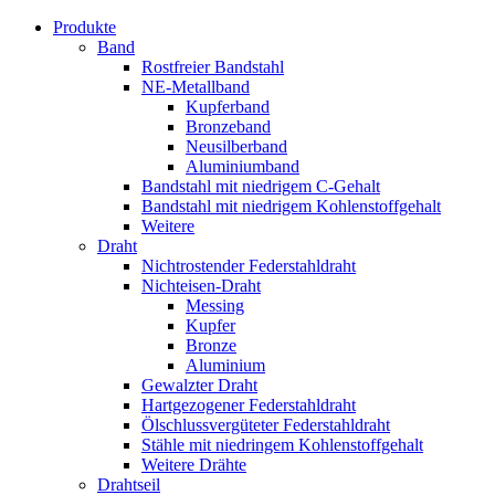
Produkte
Band
Rostfreier Bandstahl
NE-Metallband
Kupferband
Bronzeband
Neusilberband
Aluminiumband
Bandstahl mit niedrigem C-Gehalt
Bandstahl mit niedrigem Kohlenstoffgehalt
Weitere
Draht
Nichtrostender Federstahldraht
Nichteisen-Draht
Messing
Kupfer
Bronze
Aluminium
Gewalzter Draht
Hartgezogener Federstahldraht
Ölschlussvergüteter Federstahldraht
Stähle mit niedringem Kohlenstoffgehalt
Weitere Drähte
Drahtseil