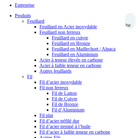
Entreprise
Produits
Feuillard
Recherche
Feuillard en Acier inoxydable
Feuillard non ferreux
Feuillard en cuivre
Feuillard en Bronze
Feuillard en Maillechort / Alpaca
Feuillard en Aluminium
Acier à teneur élevée en carbone
Acier à faible teneur en carbone
Autres feuillards
Fil
Fil d’acier inoxydable
Fil non ferreux
Fil de Laiton
Fil de Cuivre
Fil de Bronze
Fil d’Aluminium
Fil plat
Fil d’acier tréfilé dur
Fil d’acier trempé à l’huile
Fil d’acier à faible teneur en carbone
Autres Fils