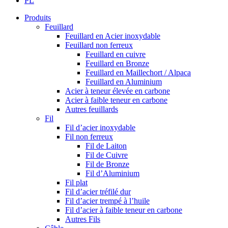
PL
Produits
Feuillard
Feuillard en Acier inoxydable
Feuillard non ferreux
Feuillard en cuivre
Feuillard en Bronze
Feuillard en Maillechort / Alpaca
Feuillard en Aluminium
Acier à teneur élevée en carbone
Acier à faible teneur en carbone
Autres feuillards
Fil
Fil d’acier inoxydable
Fil non ferreux
Fil de Laiton
Fil de Cuivre
Fil de Bronze
Fil d’Aluminium
Fil plat
Fil d’acier tréfilé dur
Fil d’acier trempé à l’huile
Fil d’acier à faible teneur en carbone
Autres Fils