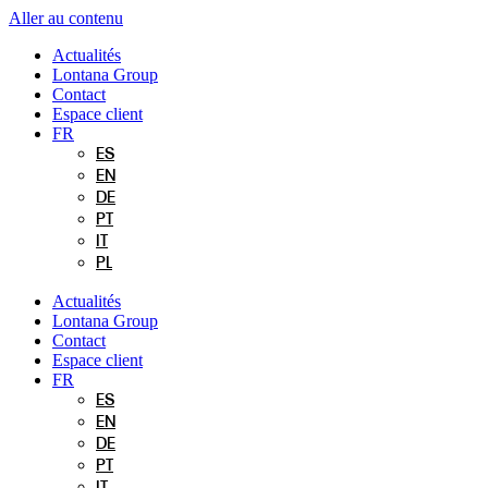
Aller au contenu
Actualités
Lontana Group
Contact
Espace client
FR
ES
EN
DE
PT
IT
PL
Actualités
Lontana Group
Contact
Espace client
FR
ES
EN
DE
PT
IT