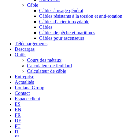
Câble
Câbles à usage général
Câbles résistants à la torsion et anti-rotation
Câbles d’acier inoxydable
Câbles
Câbles de pêche et maritimes
Câbles pour ascenseurs
Téléchargements
Descargas
Outils
Cours des métaux
Calculateur de feuillard
Calculateur de câble
Entreprise
Actualités
Lontana Group
Contact
Espace client
ES
EN
FR
DE
PT
IT