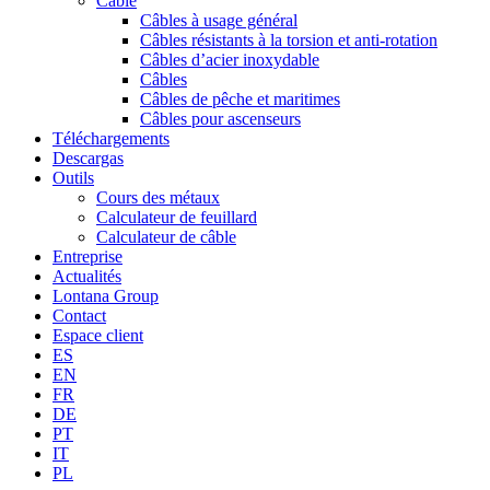
Câble
Câbles à usage général
Câbles résistants à la torsion et anti-rotation
Câbles d’acier inoxydable
Câbles
Câbles de pêche et maritimes
Câbles pour ascenseurs
Téléchargements
Descargas
Outils
Cours des métaux
Calculateur de feuillard
Calculateur de câble
Entreprise
Actualités
Lontana Group
Contact
Espace client
ES
EN
FR
DE
PT
IT
PL