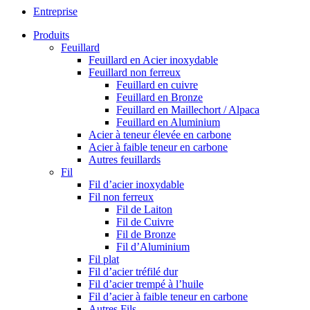
Entreprise
Produits
Feuillard
Feuillard en Acier inoxydable
Feuillard non ferreux
Feuillard en cuivre
Feuillard en Bronze
Feuillard en Maillechort / Alpaca
Feuillard en Aluminium
Acier à teneur élevée en carbone
Acier à faible teneur en carbone
Autres feuillards
Fil
Fil d’acier inoxydable
Fil non ferreux
Fil de Laiton
Fil de Cuivre
Fil de Bronze
Fil d’Aluminium
Fil plat
Fil d’acier tréfilé dur
Fil d’acier trempé à l’huile
Fil d’acier à faible teneur en carbone
Autres Fils