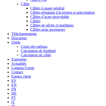
Câble
Câbles à usage général
Câbles résistants à la torsion et anti-rotation
Câbles d’acier inoxydable
Câbles
Câbles de pêche et maritimes
Câbles pour ascenseurs
Téléchargements
Descargas
Outils
Cours des métaux
Calculateur de feuillard
Calculateur de câble
Entreprise
Actualités
Lontana Group
Contact
Espace client
ES
EN
FR
DE
PT
IT