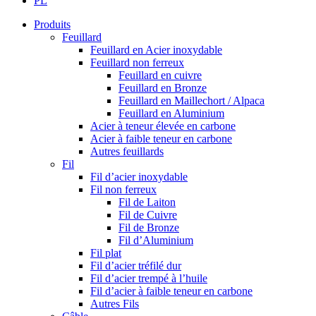
PL
Produits
Feuillard
Feuillard en Acier inoxydable
Feuillard non ferreux
Feuillard en cuivre
Feuillard en Bronze
Feuillard en Maillechort / Alpaca
Feuillard en Aluminium
Acier à teneur élevée en carbone
Acier à faible teneur en carbone
Autres feuillards
Fil
Fil d’acier inoxydable
Fil non ferreux
Fil de Laiton
Fil de Cuivre
Fil de Bronze
Fil d’Aluminium
Fil plat
Fil d’acier tréfilé dur
Fil d’acier trempé à l’huile
Fil d’acier à faible teneur en carbone
Autres Fils