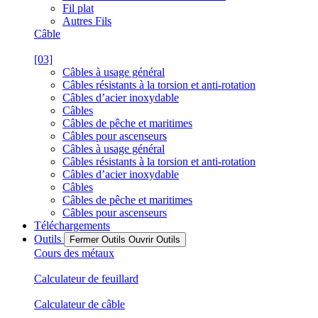
Fil plat
Autres Fils
Câble
[03]
Câbles à usage général
Câbles résistants à la torsion et anti-rotation
Câbles d’acier inoxydable
Câbles
Câbles de pêche et maritimes
Câbles pour ascenseurs
Câbles à usage général
Câbles résistants à la torsion et anti-rotation
Câbles d’acier inoxydable
Câbles
Câbles de pêche et maritimes
Câbles pour ascenseurs
Téléchargements
Outils
Fermer Outils
Ouvrir Outils
Cours des métaux
Calculateur de feuillard
Calculateur de câble