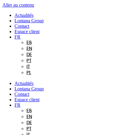
Aller au contenu
Actualités
Lontana Group
Contact
Espace client
FR
ES
EN
DE
PT
IT
PL
Actualités
Lontana Group
Contact
Espace client
FR
ES
EN
DE
PT
IT