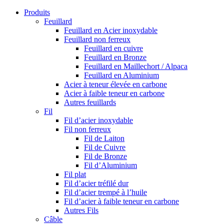
Produits
Feuillard
Feuillard en Acier inoxydable
Feuillard non ferreux
Feuillard en cuivre
Feuillard en Bronze
Feuillard en Maillechort / Alpaca
Feuillard en Aluminium
Acier à teneur élevée en carbone
Acier à faible teneur en carbone
Autres feuillards
Fil
Fil d’acier inoxydable
Fil non ferreux
Fil de Laiton
Fil de Cuivre
Fil de Bronze
Fil d’Aluminium
Fil plat
Fil d’acier tréfilé dur
Fil d’acier trempé à l’huile
Fil d’acier à faible teneur en carbone
Autres Fils
Câble