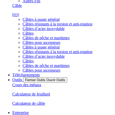
Autres Fils
Câble
[03]
Câbles à usage général
Câbles résistants à la torsion et anti-rotation
Câbles d’acier inoxydable
Câbles
Câbles de pêche et maritimes
Câbles pour ascenseurs
Câbles à usage général
Câbles résistants à la torsion et anti-rotation
Câbles d’acier inoxydable
Câbles
Câbles de pêche et maritimes
Câbles pour ascenseurs
Téléchargements
Outils
Fermer Outils
Ouvrir Outils
Cours des métaux
Calculateur de feuillard
Calculateur de câble
Entreprise