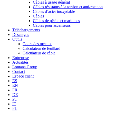
Câbles à usage général
Câbles résistants à la torsion et anti-rotation
Câbles d’acier inoxydable
Câbles
Câbles de pêche et maritimes
Câbles pour ascenseurs
Téléchargements
Descargas
Outils
Cours des métaux
Calculateur de feuillard
Calculateur de câble
Entreprise
Actualités
Lontana Group
Contact
Espace client
ES
EN
FR
DE
PT
IT
PL