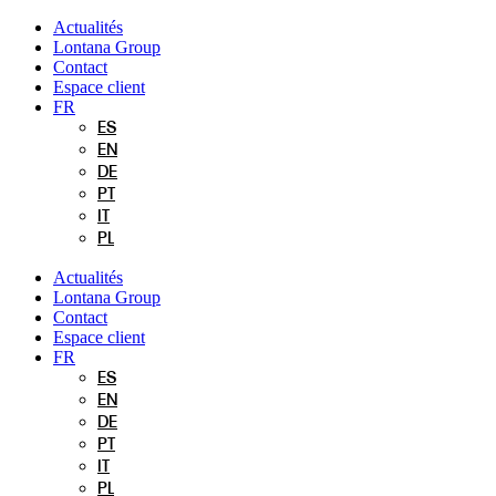
Aller
Actualités
au
Lontana Group
contenu
Contact
Espace client
FR
ES
EN
DE
PT
IT
PL
Actualités
Lontana Group
Contact
Espace client
FR
ES
EN
DE
PT
IT
PL