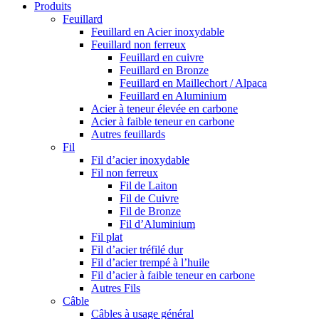
Produits
Feuillard
Feuillard en Acier inoxydable
Feuillard non ferreux
Feuillard en cuivre
Feuillard en Bronze
Feuillard en Maillechort / Alpaca
Feuillard en Aluminium
Acier à teneur élevée en carbone
Acier à faible teneur en carbone
Autres feuillards
Fil
Fil d’acier inoxydable
Fil non ferreux
Fil de Laiton
Fil de Cuivre
Fil de Bronze
Fil d’Aluminium
Fil plat
Fil d’acier tréfilé dur
Fil d’acier trempé à l’huile
Fil d’acier à faible teneur en carbone
Autres Fils
Câble
Câbles à usage général