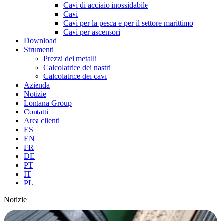
Cavi di acciaio inossidabile
Cavi
Cavi per la pesca e per il settore marittimo
Cavi per ascensori
Download
Strumenti
Prezzi dei metalli
Calcolatrice dei nastri
Calcolatrice dei cavi
Azienda
Notizie
Lontana Group
Contatti
Area clienti
ES
EN
FR
DE
PT
IT
PL
Notizie