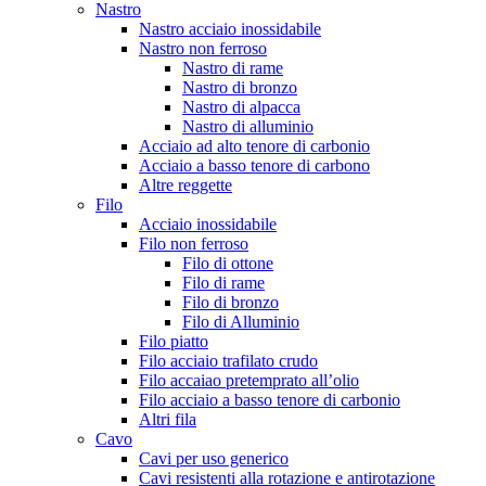
Nastro
Nastro acciaio inossidabile
Nastro non ferroso
Nastro di rame
Nastro di bronzo
Nastro di alpacca
Nastro di alluminio
Acciaio ad alto tenore di carbonio
Acciaio a basso tenore di carbono
Altre reggette
Filo
Acciaio inossidabile
Filo non ferroso
Filo di ottone
Filo di rame
Filo di bronzo
Filo di Alluminio
Filo piatto
Filo acciaio trafilato crudo
Filo accaiao pretemprato all’olio
Filo acciaio a basso tenore di carbonio
Altri fila
Cavo
Cavi per uso generico
Cavi resistenti alla rotazione e antirotazione