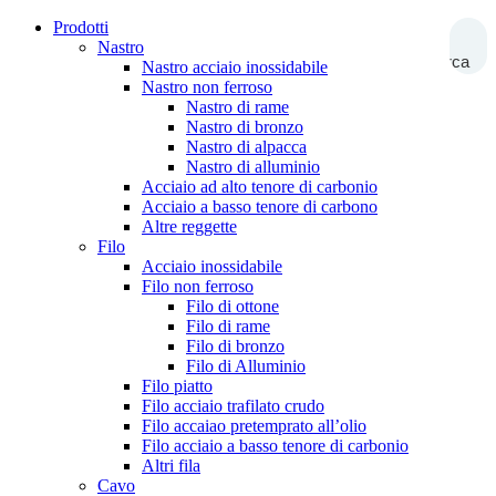
Prodotti
Nastro
Ricerca
Nastro acciaio inossidabile
Nastro non ferroso
Nastro di rame
Nastro di bronzo
Nastro di alpacca
Nastro di alluminio
Acciaio ad alto tenore di carbonio
Acciaio a basso tenore di carbono
Altre reggette
Filo
Acciaio inossidabile
Filo non ferroso
Filo di ottone
Filo di rame
Filo di bronzo
Filo di Alluminio
Filo piatto
Filo acciaio trafilato crudo
Filo accaiao pretemprato all’olio
Filo acciaio a basso tenore di carbonio
Altri fila
Cavo