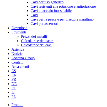
Cavi per uso generico
Cavi resistenti alla rotazione e antirotazione
Cavi di acciaio inossidabile
Cavi
Cavi per la pesca e per il settore marittimo
Cavi per ascensori
Download
Strumenti
Prezzi dei metalli
Calcolatrice dei nastri
Calcolatrice dei cavi
Azienda
Notizie
Lontana Group
Contatti
Area clienti
ES
EN
FR
DE
PT
IT
PL
Prodotti