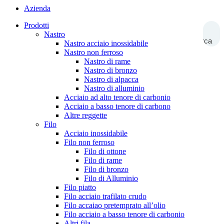
Azienda
Prodotti
Nastro
Ricerca
Nastro acciaio inossidabile
Nastro non ferroso
Nastro di rame
Nastro di bronzo
Nastro di alpacca
Nastro di alluminio
Acciaio ad alto tenore di carbonio
Acciaio a basso tenore di carbono
Altre reggette
Filo
Acciaio inossidabile
Filo non ferroso
Filo di ottone
Filo di rame
Filo di bronzo
Filo di Alluminio
Filo piatto
Filo acciaio trafilato crudo
Filo accaiao pretemprato all’olio
Filo acciaio a basso tenore di carbonio
Altri fila