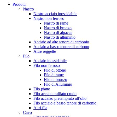
Prodotti
Nastro
Nastro acciaio inossidabile
Nastro non ferroso
Nastro di rame
Nastro di bronzo
Nastro di alpacca
Nastro di alluminio
Acciaio ad alto tenore di carbonio
Acciaio a basso tenore di carbono
Altre reggette
Filo
Acciaio inossidabile
Filo non ferroso
Filo di ottone
Filo di rame
Filo di bronzo
Filo di Alluminio
Filo piatto
Filo acciaio trafilato crudo
Filo accaiao pretemprato all’olio
Filo acciaio a basso tenore di carbonio
Altri fila
Cavo