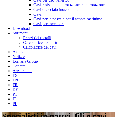
Cavi per uso generico
Cavi resistenti alla rotazione e antirotazione
Cavi di acciaio inossidabile
Cavi
Cavi per la pesca e per il settore marittimo
Cavi per ascensori
Download
Strumenti
Prezzi dei metalli
Calcolatrice dei nastri
Calcolatrice dei cavi
Azienda
Notizie
Lontana Group
Contatti
Area clienti
ES
EN
FR
DE
PT
IT
PL
Specialisti in nastri, fili e cavi