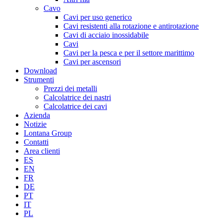
Cavo
Cavi per uso generico
Cavi resistenti alla rotazione e antirotazione
Cavi di acciaio inossidabile
Cavi
Cavi per la pesca e per il settore marittimo
Cavi per ascensori
Download
Strumenti
Prezzi dei metalli
Calcolatrice dei nastri
Calcolatrice dei cavi
Azienda
Notizie
Lontana Group
Contatti
Area clienti
ES
EN
FR
DE
PT
IT
PL