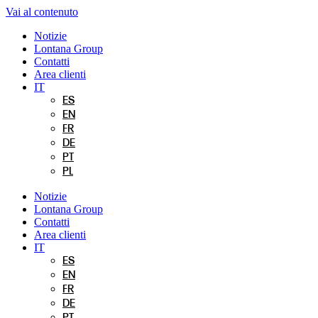
Vai al contenuto
Notizie
Lontana Group
Contatti
Area clienti
IT
ES
EN
FR
DE
PT
PL
Notizie
Lontana Group
Contatti
Area clienti
IT
ES
EN
FR
DE
PT