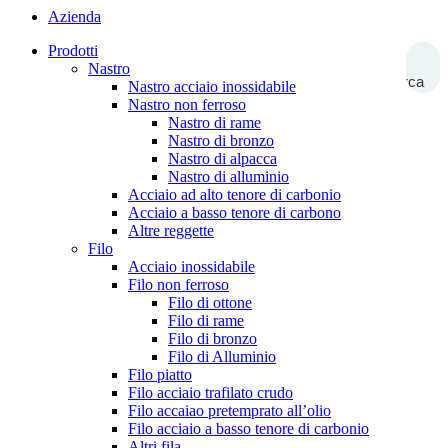
Azienda
Prodotti
Nastro
Ricerca
Nastro acciaio inossidabile
Nastro non ferroso
Nastro di rame
Nastro di bronzo
Nastro di alpacca
Nastro di alluminio
Acciaio ad alto tenore di carbonio
Acciaio a basso tenore di carbono
Altre reggette
Filo
Acciaio inossidabile
Filo non ferroso
Filo di ottone
Filo di rame
Filo di bronzo
Filo di Alluminio
Filo piatto
Filo acciaio trafilato crudo
Filo accaiao pretemprato all’olio
Filo acciaio a basso tenore di carbonio
Altri fila