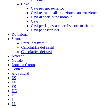
Cavo
Cavi per uso generico
Cavi resistenti alla rotazione e antirotazione
Cavi di acciaio inossidabile
Cavi
Cavi per la pesca e per il settore marittimo
Cavi per ascensori
Download
Strumenti
Prezzi dei metalli
Calcolatrice dei nastri
Calcolatrice dei cavi
Azienda
Notizie
Lontana Group
Contatti
Area clienti
ES
EN
FR
DE
PT
IT
PL