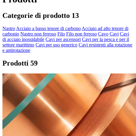
Categorie di prodotto
13
Nastro
Acciaio a basso tenore di carbono
Acciaio ad alto tenore di
carbonio
Nastro non ferroso
Filo
Filo non ferroso
Cavo
Cavi
Cavi
di acciaio inossidabile
Cavi per ascensori
Cavi per la pesca e per il
settore marittimo
Cavi per uso generico
Cavi resistenti alla rotazione
e antirotazione
Prodotti
59