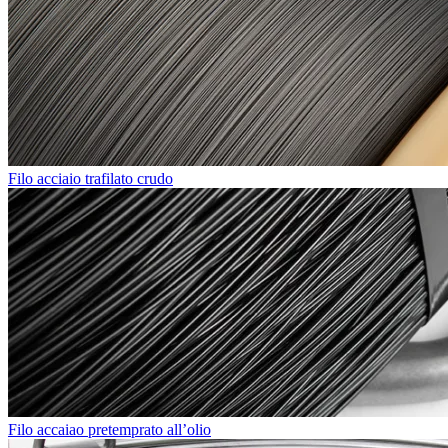
Filo acciaio trafilato crudo
Filo accaiao pretemprato all’olio