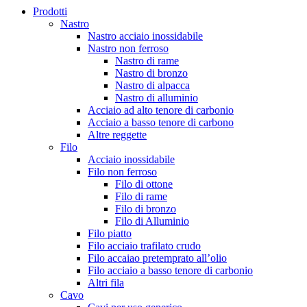
Prodotti
Nastro
Nastro acciaio inossidabile
Nastro non ferroso
Nastro di rame
Nastro di bronzo
Nastro di alpacca
Nastro di alluminio
Acciaio ad alto tenore di carbonio
Acciaio a basso tenore di carbono
Altre reggette
Filo
Acciaio inossidabile
Filo non ferroso
Filo di ottone
Filo di rame
Filo di bronzo
Filo di Alluminio
Filo piatto
Filo acciaio trafilato crudo
Filo accaiao pretemprato all’olio
Filo acciaio a basso tenore di carbonio
Altri fila
Cavo