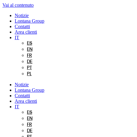
Vai al contenuto
Notizie
Lontana Group
Contatti
Area clienti
IT
ES
EN
FR
DE
PT
PL
Notizie
Lontana Group
Contatti
Area clienti
IT
ES
EN
FR
DE
PT