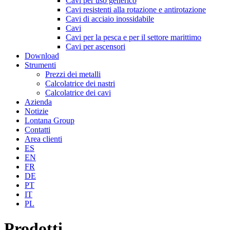
Cavi per uso generico
Cavi resistenti alla rotazione e antirotazione
Cavi di acciaio inossidabile
Cavi
Cavi per la pesca e per il settore marittimo
Cavi per ascensori
Download
Strumenti
Prezzi dei metalli
Calcolatrice dei nastri
Calcolatrice dei cavi
Azienda
Notizie
Lontana Group
Contatti
Area clienti
ES
EN
FR
DE
PT
IT
PL
Prodotti