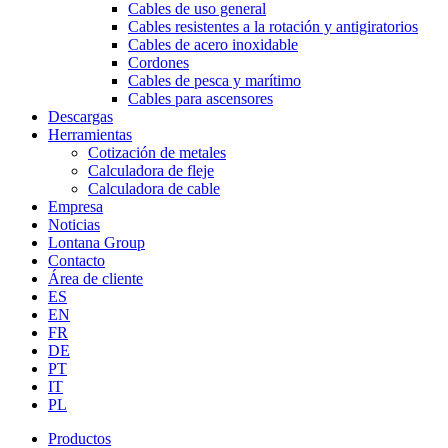
Cables de uso general
Cables resistentes a la rotación y antigiratorios
Cables de acero inoxidable
Cordones
Cables de pesca y marítimo
Cables para ascensores
Descargas
Herramientas
Cotización de metales
Calculadora de fleje
Calculadora de cable
Empresa
Noticias
Lontana Group
Contacto
Área de cliente
ES
EN
FR
DE
PT
IT
PL
Productos