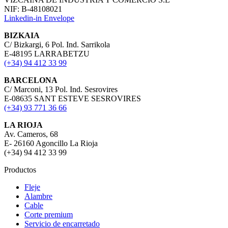
NIF: B-48108021
Linkedin-in
Envelope
BIZKAIA
C/ Bizkargi, 6 Pol. Ind. Sarrikola
E-48195 LARRABETZU
(+34) 94 412 33 99
BARCELONA
C/ Marconi, 13 Pol. Ind. Sesrovires
E-08635 SANT ESTEVE SESROVIRES
(+34) 93 771 36 66
LA RIOJA
Av. Cameros, 68
E- 26160 Agoncillo La Rioja
(+34) 94 412 33 99
Productos
Fleje
Alambre
Cable
Corte premium
Servicio de encarretado