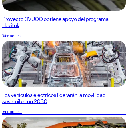
Proyecto OVUCC obtiene apoyo del programa
Hazitek
Ver noticia
Los vehículos eléctricos liderarán la movilidad
sostenible en 2030
Ver noticia