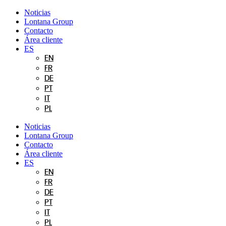
Ir
Noticias
al
Lontana Group
contenido
Contacto
Área cliente
ES
EN
FR
DE
PT
IT
PL
Noticias
Lontana Group
Contacto
Área cliente
ES
EN
FR
DE
PT
IT
PL