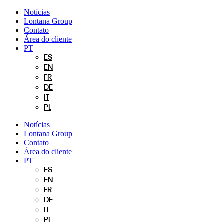
Pular
Notícias
para
Lontana Group
o
Contato
conteúdo
Área do cliente
PT
ES
EN
FR
DE
IT
PL
Notícias
Lontana Group
Contato
Área do cliente
PT
ES
EN
FR
DE
IT
PL