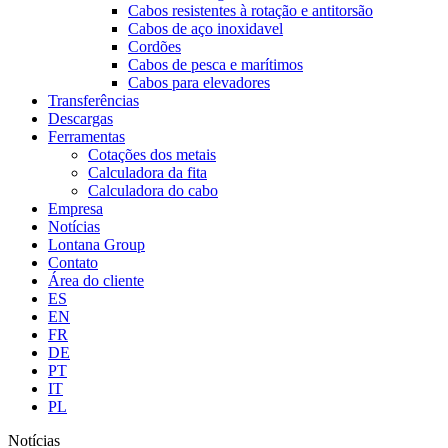
Cabos resistentes à rotação e antitorsão
Cabos de aço inoxidavel
Cordões
Cabos de pesca e marítimos
Cabos para elevadores
Transferências
Descargas
Ferramentas
Cotações dos metais
Calculadora da fita
Calculadora do cabo
Empresa
Notícias
Lontana Group
Contato
Área do cliente
ES
EN
FR
DE
PT
IT
PL
Notícias