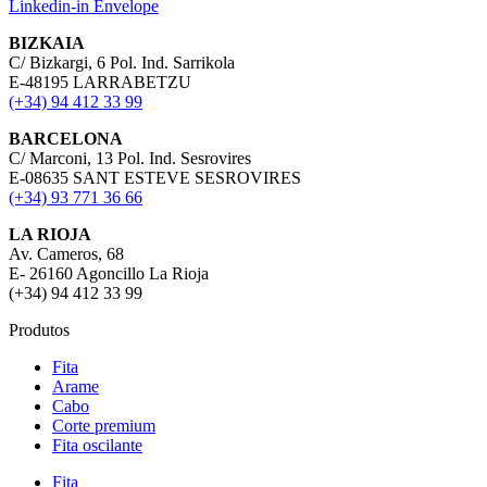
Linkedin-in
Envelope
BIZKAIA
C/ Bizkargi, 6 Pol. Ind. Sarrikola
E-48195 LARRABETZU
(+34) 94 412 33 99
BARCELONA
C/ Marconi, 13 Pol. Ind. Sesrovires
E-08635 SANT ESTEVE SESROVIRES
(+34) 93 771 36 66
LA RIOJA
Av. Cameros, 68
E- 26160 Agoncillo La Rioja
(+34) 94 412 33 99
Produtos
Fita
Arame
Cabo
Corte premium
Fita oscilante
Fita