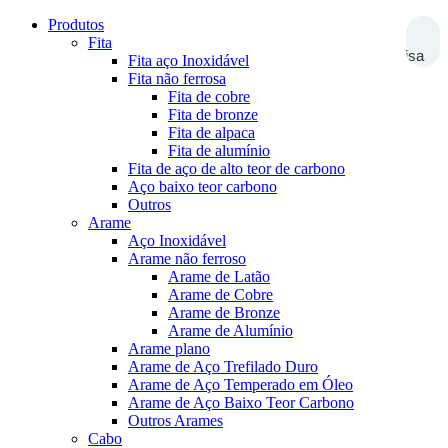
Produtos
Fita
Pesquisa
Fita aço Inoxidável
Fita não ferrosa
Fita de cobre
Fita de bronze
Fita de alpaca
Fita de alumínio
Fita de aço de alto teor de carbono
Aço baixo teor carbono
Outros
Arame
Aço Inoxidável
Arame não ferroso
Arame de Latão
Arame de Cobre
Arame de Bronze
Arame de Alumínio
Arame plano
Arame de Aço Trefilado Duro
Arame de Aço Temperado em Óleo
Arame de Aço Baixo Teor Carbono
Outros Arames
Cabo