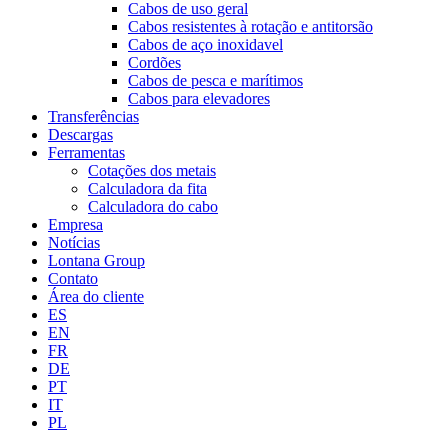
Cabos de uso geral
Cabos resistentes à rotação e antitorsão
Cabos de aço inoxidavel
Cordões
Cabos de pesca e marítimos
Cabos para elevadores
Transferências
Descargas
Ferramentas
Cotações dos metais
Calculadora da fita
Calculadora do cabo
Empresa
Notícias
Lontana Group
Contato
Área do cliente
ES
EN
FR
DE
PT
IT
PL