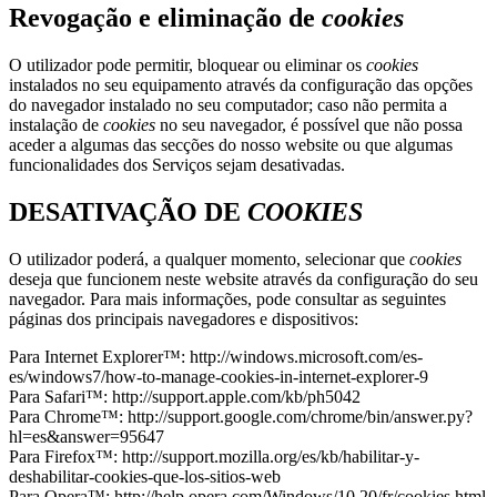
Revogação e eliminação de
cookies
O utilizador pode permitir, bloquear ou eliminar os
cookies
instalados no seu equipamento através da configuração das opções
do navegador instalado no seu computador; caso não permita a
instalação de
cookies
no seu navegador, é possível que não possa
aceder a algumas das secções do nosso website ou que algumas
funcionalidades dos Serviços sejam desativadas.
DESATIVAÇÃO DE
COOKIES
O utilizador poderá, a qualquer momento, selecionar que
cookies
deseja que funcionem neste website através da configuração do seu
navegador. Para mais informações, pode consultar as seguintes
páginas dos principais navegadores e dispositivos:
Para Internet Explorer™: http://windows.microsoft.com/es-
es/windows7/how-to-manage-cookies-in-internet-explorer-9
Para Safari™: http://support.apple.com/kb/ph5042
Para Chrome™: http://support.google.com/chrome/bin/answer.py?
hl=es&answer=95647
Para Firefox™: http://support.mozilla.org/es/kb/habilitar-y-
deshabilitar-cookies-que-los-sitios-web
Para Opera™: http://help.opera.com/Windows/10.20/fr/cookies.html