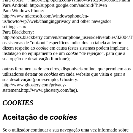
Para Android: http://support.google.com/android/?hl=en
Para Windows Phone:
http://www.microsoft.com/windowsphone/en-
us/howto/wp7/web/changingprivacy-and-other-navegador-
settings.aspx
Para Blackberry:
http://docs.blackberry.com/en/smartphone_users/deliverables/3200
os sistemas de “opt-out” específicos indicados na tabela anterior
dizem respeito ao
cookie
em causa (estes sistemas podem implicar a
instalação no equipamento de um
cookie
“de rejeição”, para que a
sua opção de desativação funcione);
outras ferramentas de terceiros, disponíveis online, que permitem aos
utilizadores detetar os
cookies
em cada website que visita e gerir a
sua desativação (por exemplo, Ghostery:
http://www.ghostery.com/privacy-
statement,http://www.ghostery.com/faq).
COOKIES
Aceitação de
cookies
Se o utilizador continuar a sua navegação uma vez informado sobre