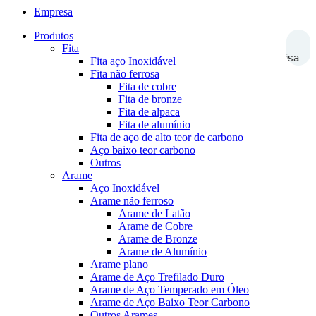
Empresa
Produtos
Fita
Pesquisa
Fita aço Inoxidável
Fita não ferrosa
Fita de cobre
Fita de bronze
Fita de alpaca
Fita de alumínio
Fita de aço de alto teor de carbono
Aço baixo teor carbono
Outros
Arame
Aço Inoxidável
Arame não ferroso
Arame de Latão
Arame de Cobre
Arame de Bronze
Arame de Alumínio
Arame plano
Arame de Aço Trefilado Duro
Arame de Aço Temperado em Óleo
Arame de Aço Baixo Teor Carbono
Outros Arames