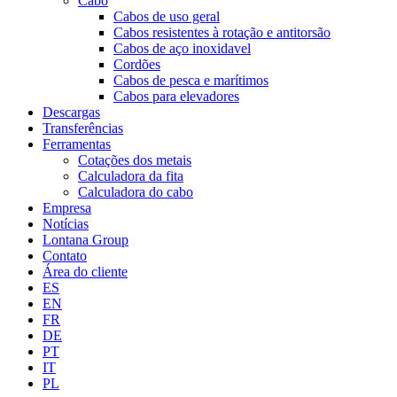
Cabo
Cabos de uso geral
Cabos resistentes à rotação e antitorsão
Cabos de aço inoxidavel
Cordões
Cabos de pesca e marítimos
Cabos para elevadores
Descargas
Transferências
Ferramentas
Cotações dos metais
Calculadora da fita
Calculadora do cabo
Empresa
Notícias
Lontana Group
Contato
Área do cliente
ES
EN
FR
DE
PT
IT
PL