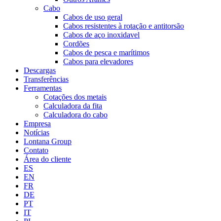
Cabo
Cabos de uso geral
Cabos resistentes à rotação e antitorsão
Cabos de aço inoxidavel
Cordões
Cabos de pesca e marítimos
Cabos para elevadores
Descargas
Transferências
Ferramentas
Cotações dos metais
Calculadora da fita
Calculadora do cabo
Empresa
Notícias
Lontana Group
Contato
Área do cliente
ES
EN
FR
DE
PT
IT