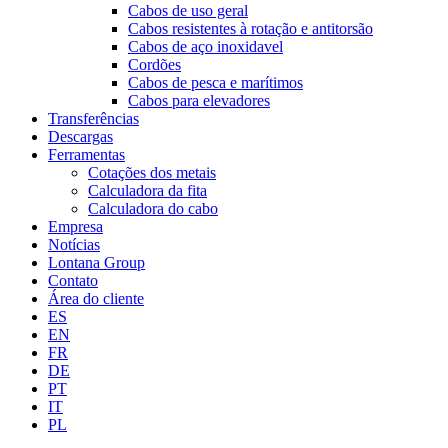
Cabos de uso geral
Cabos resistentes à rotação e antitorsão
Cabos de aço inoxidavel
Cordões
Cabos de pesca e marítimos
Cabos para elevadores
Transferências
Descargas
Ferramentas
Cotações dos metais
Calculadora da fita
Calculadora do cabo
Empresa
Notícias
Lontana Group
Contato
Área do cliente
ES
EN
FR
DE
PT
IT
PL