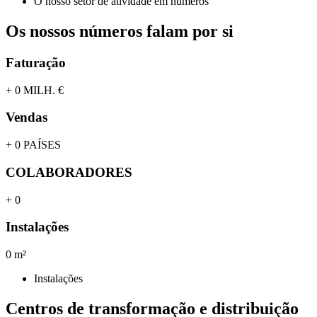
O nosso setor de atividade em números
Os nossos números falam por si
Faturação
+
0
MILH. €
Vendas
+
0
PAÍSES
COLABORADORES
+
0
Instalações
0
m²
Instalações
Centros de transformação e distribuição