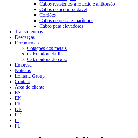
Cabos resistentes à rotação e antitorsão
Cabos de aço inoxidavel
Cordões
Cabos de pesca e marítimos
Cabos para elevadores
Transferências
Descargas
Ferramentas
Cotações dos metais
Calculadora da fita
Calculadora do cabo
Empresa
Notícias
Lontana Group
Contato
Área do cliente
ES
EN
FR
DE
PT
IT
PL