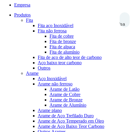
Empresa
Produtos
Fita
Pesquisa
Fita aço Inoxidável
Fita não ferrosa
Fita de cobre
Fita de bronze
Fita de alpaca
Fita de alumínio
Fita de aço de alto teor de carbono
Aço baixo teor carbono
Outros
Arame
Aço Inoxidável
Arame não ferroso
Arame de Latão
Arame de Cobre
Arame de Bronze
Arame de Alumínio
Arame plano
Arame de Aço Trefilado Duro
Arame de Aço Temperado em Óleo
Arame de Aço Baixo Teor Carbono
Outros Arames