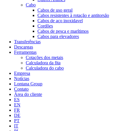
Cabo
Cabos de uso geral
Cabos resistentes à rotação e antitorsão
Cabos de aço inoxidavel
Cordões
Cabos de pesca e marítimos
Cabos para elevadores
Transferências
Descargas
Ferramentas
Cotações dos metais
Calculadora da fita
Calculadora do cabo
Empresa
Notícias
Lontana Group
Contato
Área do cliente
ES
EN
FR
DE
PT
IT