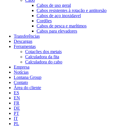
Cabo
Cabos de uso geral
Cabos resistentes à rotação e antitorsão
Cabos de aço inoxidavel
Cordões
Cabos de pesca e marítimos
Cabos para elevadores
Transferências
Descargas
Ferramentas
Cotações dos metais
Calculadora da fita
Calculadora do cabo
Empresa
Notícias
Lontana Group
Contato
Área do cliente
ES
EN
FR
DE
PT
IT
PL