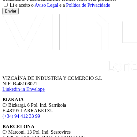
Li e aceito o
Aviso Legal
e a
Política de Privacidade
Enviar
VIZCAÍNA DE INDUSTRIA Y COMERCIO S.L
NIF: B-48108021
Linkedin-in
Envelope
BIZKAIA
C/ Bizkargi, 6 Pol. Ind. Sarrikola
E-48195 LARRABETZU
(+34) 94 412 33 99
BARCELONA
C/ Marconi, 13 Pol. Ind. Sesrovires