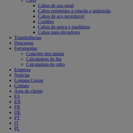
Cabo
Cabos de uso geral
Cabos resistentes à rotação e antitorsão
Cabos de aço inoxidavel
Cordões
Cabos de pesca e marítimos
Cabos para elevadores
Transferências
Descargas
Ferramentas
Cotações dos metais
Calculadora da fita
Calculadora do cabo
Empresa
Notícias
Lontana Group
Contato
Área do cliente
ES
EN
FR
DE
PT
IT
PL