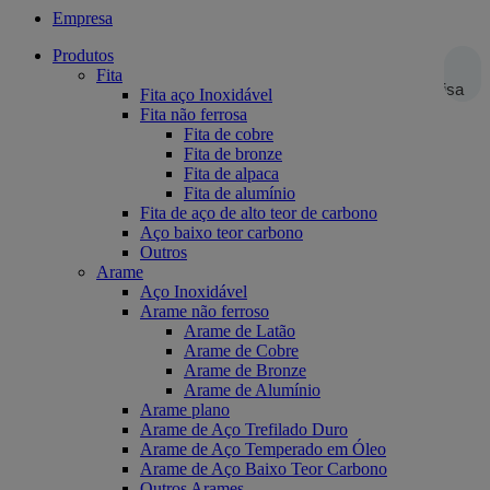
Empresa
Produtos
Fita
Pesquisa
Fita aço Inoxidável
Fita não ferrosa
Fita de cobre
Fita de bronze
Fita de alpaca
Fita de alumínio
Fita de aço de alto teor de carbono
Aço baixo teor carbono
Outros
Arame
Aço Inoxidável
Arame não ferroso
Arame de Latão
Arame de Cobre
Arame de Bronze
Arame de Alumínio
Arame plano
Arame de Aço Trefilado Duro
Arame de Aço Temperado em Óleo
Arame de Aço Baixo Teor Carbono
Outros Arames