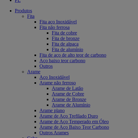
PL
Produtos
Fita
Fita aço Inoxidável
Fita não ferrosa
Fita de cobre
Fita de bronze
Fita de alpaca
Fita de alumínio
Fita de aço de alto teor de carbono
Aço baixo teor carbono
Outros
Arame
Aço Inoxidável
Arame não ferroso
Arame de Latão
Arame de Cobre
Arame de Bronze
Arame de Alumínio
Arame plano
Arame de Aço Trefilado Duro
Arame de Aço Temperado em Óleo
Arame de Aço Baixo Teor Carbono
Outros Arames