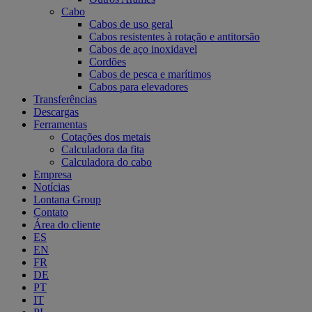
Cabo
Cabos de uso geral
Cabos resistentes à rotação e antitorsão
Cabos de aço inoxidavel
Cordões
Cabos de pesca e marítimos
Cabos para elevadores
Transferências
Descargas
Ferramentas
Cotações dos metais
Calculadora da fita
Calculadora do cabo
Empresa
Notícias
Lontana Group
Contato
Área do cliente
ES
EN
FR
DE
PT
IT