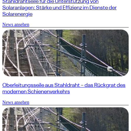
Stahldrahtseile für die Unterstützung von
Solaranlagen: Stärke und Effizienz im Dienste der
Solarenergie
News ansehen
Oberleitungsseile aus Stahldraht – das Rückgrat des
modernen Schienenverkehrs
News ansehen