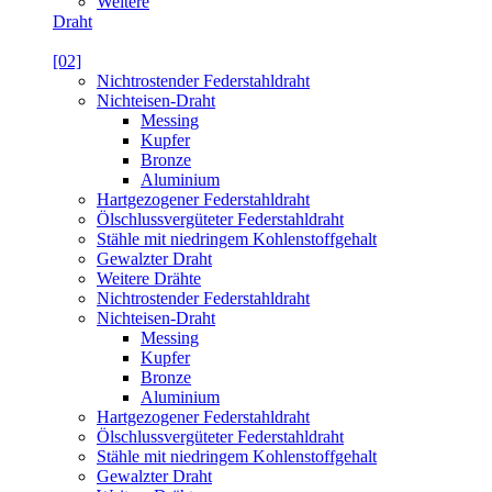
Weitere
Draht
[02]
Nichtrostender Federstahldraht
Nichteisen-Draht
Messing
Kupfer
Bronze
Aluminium
Hartgezogener Federstahldraht
Ölschlussvergüteter Federstahldraht
Stähle mit niedringem Kohlenstoffgehalt
Gewalzter Draht
Weitere Drähte
Nichtrostender Federstahldraht
Nichteisen-Draht
Messing
Kupfer
Bronze
Aluminium
Hartgezogener Federstahldraht
Ölschlussvergüteter Federstahldraht
Stähle mit niedringem Kohlenstoffgehalt
Gewalzter Draht