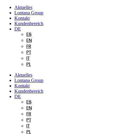
Zum
Aktuelles
Inhalt
Lontana Group
springen
Kontakt
Kundenbereich
DE
ES
EN
FR
PT
IT
PL
Aktuelles
Lontana Group
Kontakt
Kundenbereich
DE
ES
EN
FR
PT
IT
PL