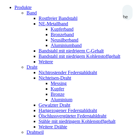
Produkte
Band
Suche
Rostfreier Bandstahl
NE-Metallband
Kupferband
Bronzeband
Neusilberband
Aluminiumband
Bandstahl mit niedrigem C-Gehalt
Bandstahl mit niedrigem Kohlenstoffgehalt
Weitere
Draht
Nichtrostender Federstahldraht
Nichteisen-Draht
Messing
Kupfer
Bronze
Aluminium
Gewalzter Draht
Hartgezogener Federstahldraht
Ölschlussvergüteter Federstahldraht
Stähle mit niedringem Kohlenstoffgehalt
Weitere Drähte
Drahtseil