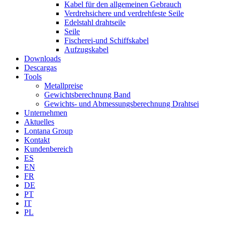
Kabel für den allgemeinen Gebrauch
Verdrehsichere und verdrehfeste Seile
Edelstahl drahtseile
Seile
Fischerei-und Schiffskabel
Aufzugskabel
Downloads
Descargas
Tools
Metallpreise
Gewichtsberechnung Band
Gewichts- und Abmessungsberechnung Drahtsei
Unternehmen
Aktuelles
Lontana Group
Kontakt
Kundenbereich
ES
EN
FR
DE
PT
IT
PL