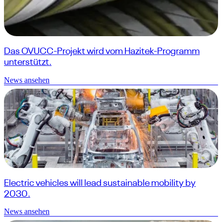
Das OVUCC-Projekt wird vom Hazitek-Programm
unterstützt.
News ansehen
Electric vehicles will lead sustainable mobility by
2030.
News ansehen