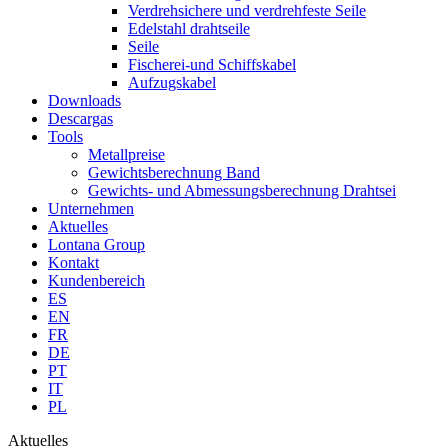
Verdrehsichere und verdrehfeste Seile
Edelstahl drahtseile
Seile
Fischerei-und Schiffskabel
Aufzugskabel
Downloads
Descargas
Tools
Metallpreise
Gewichtsberechnung Band
Gewichts- und Abmessungsberechnung Drahtsei
Unternehmen
Aktuelles
Lontana Group
Kontakt
Kundenbereich
ES
EN
FR
DE
PT
IT
PL
Aktuelles