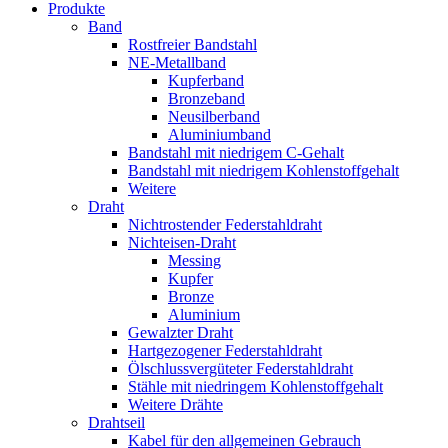
Produkte
Band
Rostfreier Bandstahl
NE-Metallband
Kupferband
Bronzeband
Neusilberband
Aluminiumband
Bandstahl mit niedrigem C-Gehalt
Bandstahl mit niedrigem Kohlenstoffgehalt
Weitere
Draht
Nichtrostender Federstahldraht
Nichteisen-Draht
Messing
Kupfer
Bronze
Aluminium
Gewalzter Draht
Hartgezogener Federstahldraht
Ölschlussvergüteter Federstahldraht
Stähle mit niedringem Kohlenstoffgehalt
Weitere Drähte
Drahtseil
Kabel für den allgemeinen Gebrauch