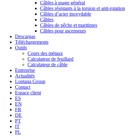
Câbles à usage général
Câbles résistants à la torsion et anti-rotation
Câbles d’acier inoxydable
Câbles
Câbles de pêche et maritimes
Câbles pour ascenseurs
Descargas
Téléchargements
Outils
Cours des métaux
Calculateur de feuillard
Calculateur de câble
Entreprise
Actualités
Lontana Group
Contact
Espace client
ES
EN
FR
DE
PT
IT
PL