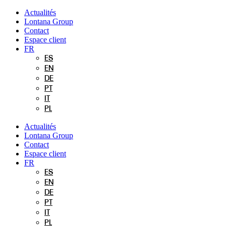
Aller
Actualités
au
Lontana Group
contenu
Contact
Espace client
FR
ES
EN
DE
PT
IT
PL
Actualités
Lontana Group
Contact
Espace client
FR
ES
EN
DE
PT
IT
PL