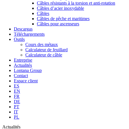
Câbles résistants à la torsion et anti-rotation
Câbles d’acier inoxydable
Câbles
Câbles de pêche et maritimes
Câbles pour ascenseurs
Descargas
Téléchargements
Outils
Cours des métaux
Calculateur de feuillard
Calculateur de câble
Entreprise
Actualités
Lontana Group
Contact
Espace client
ES
EN
FR
DE
PT
IT
PL
Actualités