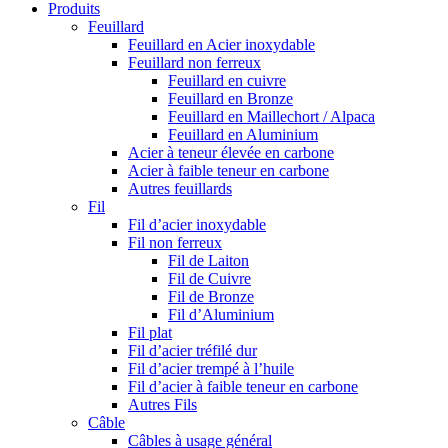
Produits
Feuillard
Feuillard en Acier inoxydable
Feuillard non ferreux
Feuillard en cuivre
Feuillard en Bronze
Feuillard en Maillechort / Alpaca
Feuillard en Aluminium
Acier à teneur élevée en carbone
Acier à faible teneur en carbone
Autres feuillards
Fil
Fil d’acier inoxydable
Fil non ferreux
Fil de Laiton
Fil de Cuivre
Fil de Bronze
Fil d’Aluminium
Fil plat
Fil d’acier tréfilé dur
Fil d’acier trempé à l’huile
Fil d’acier à faible teneur en carbone
Autres Fils
Câble
Câbles à usage général