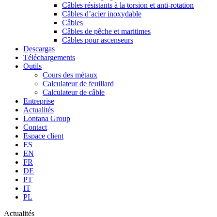
Câbles résistants à la torsion et anti-rotation
Câbles d’acier inoxydable
Câbles
Câbles de pêche et maritimes
Câbles pour ascenseurs
Descargas
Téléchargements
Outils
Cours des métaux
Calculateur de feuillard
Calculateur de câble
Entreprise
Actualités
Lontana Group
Contact
Espace client
ES
EN
FR
DE
PT
IT
PL
Actualités