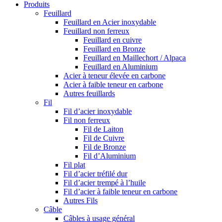
Produits
Feuillard
Feuillard en Acier inoxydable
Feuillard non ferreux
Feuillard en cuivre
Feuillard en Bronze
Feuillard en Maillechort / Alpaca
Feuillard en Aluminium
Acier à teneur élevée en carbone
Acier à faible teneur en carbone
Autres feuillards
Fil
Fil d’acier inoxydable
Fil non ferreux
Fil de Laiton
Fil de Cuivre
Fil de Bronze
Fil d’Aluminium
Fil plat
Fil d’acier tréfilé dur
Fil d’acier trempé à l’huile
Fil d’acier à faible teneur en carbone
Autres Fils
Câble
Câbles à usage général