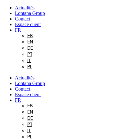
Aller
Actualités
au
Lontana Group
contenu
Contact
Espace client
FR
ES
EN
DE
PT
IT
PL
Actualités
Lontana Group
Contact
Espace client
FR
ES
EN
DE
PT
IT
PL