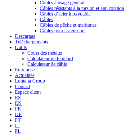
Câbles à usage général
Câbles résistants à la torsion et anti-rotation
Câbles d’acier inoxydable
Câbles
Câbles de pêche et maritimes
Câbles pour ascenseurs
Descargas
Téléchargements
Outils
Cours des métaux
Calculateur de feuillard
Calculateur de câble
Entreprise
Actualités
Lontana Group
Contact
Espace client
ES
EN
FR
DE
PT
IT
PL