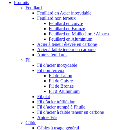
Produits
Feuillard
Feuillard en Acier inoxydable
Feuillard non ferreux
Feuillard en cuivre
Feuillard en Bronze
Feuillard en Maillechort / Alpaca
Feuillard en Aluminium
Acier à teneur élevée en carbone
Acier à faible teneur en carbone
Autres feuillards
Fil
Fil d’acier inoxydable
Fil non ferreux
Fil de Laiton
Fil de Cuivre
Fil de Bronze
Fil d’Aluminium
Fil plat
Fil d’acier tréfilé dur
Fil d’acier trempé à l’huile
Fil d’acier à faible teneur en carbone
Autres Fils
Câble
Câbles à usage général