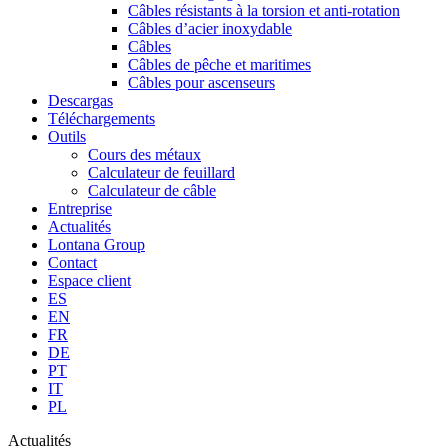
Câbles résistants à la torsion et anti-rotation
Câbles d’acier inoxydable
Câbles
Câbles de pêche et maritimes
Câbles pour ascenseurs
Descargas
Téléchargements
Outils
Cours des métaux
Calculateur de feuillard
Calculateur de câble
Entreprise
Actualités
Lontana Group
Contact
Espace client
ES
EN
FR
DE
PT
IT
PL
Actualités