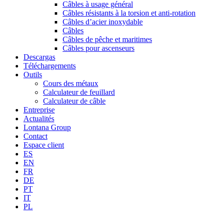
Câbles à usage général
Câbles résistants à la torsion et anti-rotation
Câbles d’acier inoxydable
Câbles
Câbles de pêche et maritimes
Câbles pour ascenseurs
Descargas
Téléchargements
Outils
Cours des métaux
Calculateur de feuillard
Calculateur de câble
Entreprise
Actualités
Lontana Group
Contact
Espace client
ES
EN
FR
DE
PT
IT
PL