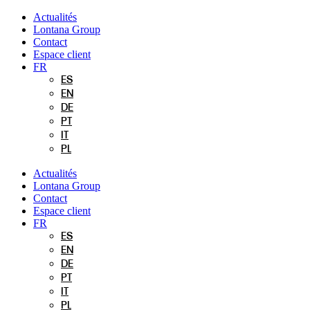
Aller
Actualités
au
Lontana Group
contenu
Contact
Espace client
FR
ES
EN
DE
PT
IT
PL
Actualités
Lontana Group
Contact
Espace client
FR
ES
EN
DE
PT
IT
PL