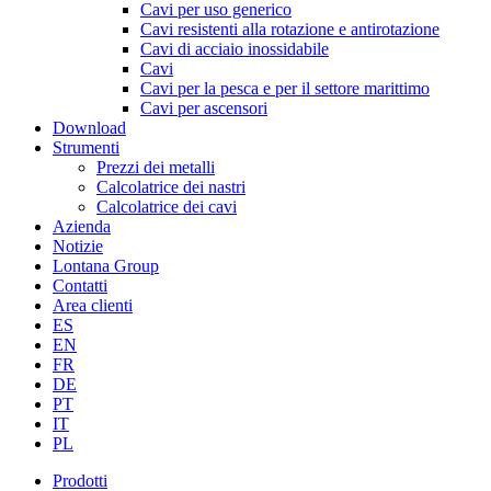
Cavi per uso generico
Cavi resistenti alla rotazione e antirotazione
Cavi di acciaio inossidabile
Cavi
Cavi per la pesca e per il settore marittimo
Cavi per ascensori
Download
Strumenti
Prezzi dei metalli
Calcolatrice dei nastri
Calcolatrice dei cavi
Azienda
Notizie
Lontana Group
Contatti
Area clienti
ES
EN
FR
DE
PT
IT
PL
Prodotti