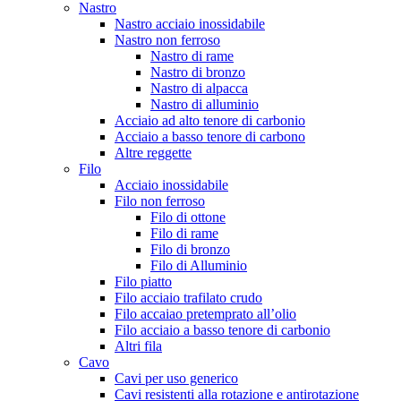
Nastro
Nastro acciaio inossidabile
Nastro non ferroso
Nastro di rame
Nastro di bronzo
Nastro di alpacca
Nastro di alluminio
Acciaio ad alto tenore di carbonio
Acciaio a basso tenore di carbono
Altre reggette
Filo
Acciaio inossidabile
Filo non ferroso
Filo di ottone
Filo di rame
Filo di bronzo
Filo di Alluminio
Filo piatto
Filo acciaio trafilato crudo
Filo accaiao pretemprato all’olio
Filo acciaio a basso tenore di carbonio
Altri fila
Cavo
Cavi per uso generico
Cavi resistenti alla rotazione e antirotazione