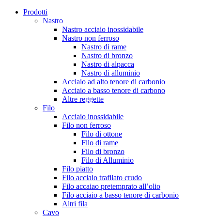
Prodotti
Nastro
Nastro acciaio inossidabile
Nastro non ferroso
Nastro di rame
Nastro di bronzo
Nastro di alpacca
Nastro di alluminio
Acciaio ad alto tenore di carbonio
Acciaio a basso tenore di carbono
Altre reggette
Filo
Acciaio inossidabile
Filo non ferroso
Filo di ottone
Filo di rame
Filo di bronzo
Filo di Alluminio
Filo piatto
Filo acciaio trafilato crudo
Filo accaiao pretemprato all’olio
Filo acciaio a basso tenore di carbonio
Altri fila
Cavo