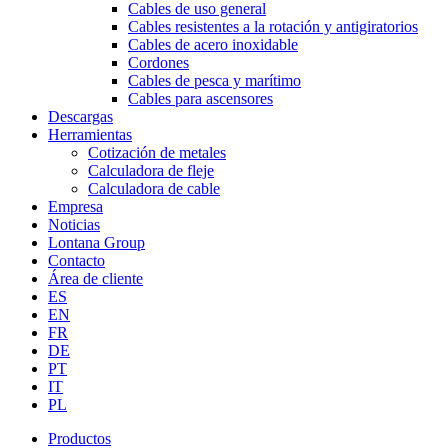
Cables de uso general
Cables resistentes a la rotación y antigiratorios
Cables de acero inoxidable
Cordones
Cables de pesca y marítimo
Cables para ascensores
Descargas
Herramientas
Cotización de metales
Calculadora de fleje
Calculadora de cable
Empresa
Noticias
Lontana Group
Contacto
Área de cliente
ES
EN
FR
DE
PT
IT
PL
Productos