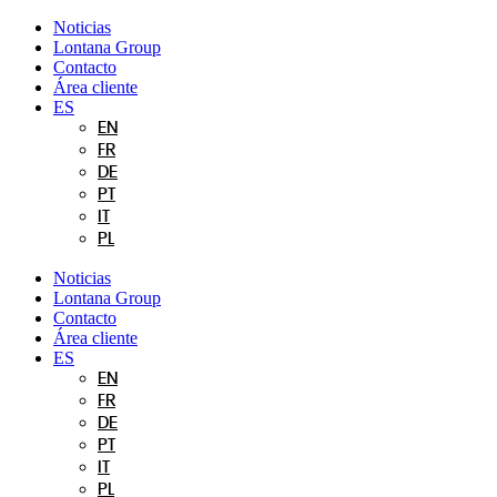
Ir
Noticias
al
Lontana Group
contenido
Contacto
Área cliente
ES
EN
FR
DE
PT
IT
PL
Noticias
Lontana Group
Contacto
Área cliente
ES
EN
FR
DE
PT
IT
PL