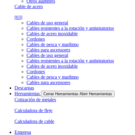
Otros alambres
Cable de acero
[03]
Cables de uso general
Cables resistentes a la rotación y antigiratorios
Cables de acero inoxidable
Cordones
Cables de pesca y marítimo
Cables para ascensores
Cables de uso general
Cables resistentes a la rotación y antigiratorios
Cables de acero inoxidable
Cordones
Cables de pesca y marítimo
Cables para ascensores
Descargas
Herramientas
Cerrar Herramientas
Abrir Herramientas
Cotización de metales
Calculadora de fleje
Calculadora de cable
Empresa