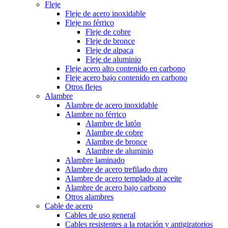
Fleje
Fleje de acero inoxidable
Fleje no férrico
Fleje de cobre
Fleje de bronce
Fleje de alpaca
Fleje de aluminio
Fleje acero alto contenido en carbono
Fleje acero bajo contenido en carbono
Otros flejes
Alambre
Alambre de acero inoxidable
Alambre no férrico
Alambre de latón
Alambre de cobre
Alambre de bronce
Alambre de aluminio
Alambre laminado
Alambre de acero trefilado duro
Alambre de acero templado al aceite
Alambre de acero bajo carbono
Otros alambres
Cable de acero
Cables de uso general
Cables resistentes a la rotación y antigiratorios