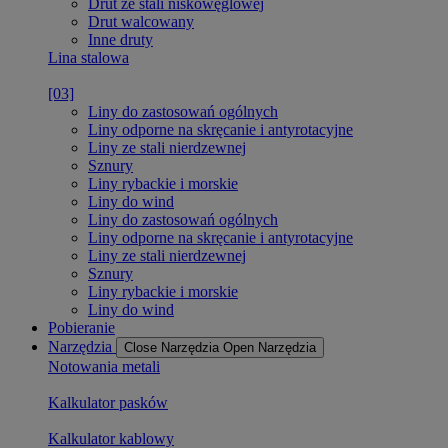
Drut ze stali niskowęglowej
Drut walcowany
Inne druty
Lina stalowa
[03]
Liny do zastosowań ogólnych
Liny odporne na skręcanie i antyrotacyjne
Liny ze stali nierdzewnej
Sznury
Liny rybackie i morskie
Liny do wind
Liny do zastosowań ogólnych
Liny odporne na skręcanie i antyrotacyjne
Liny ze stali nierdzewnej
Sznury
Liny rybackie i morskie
Liny do wind
Pobieranie
Narzędzia
Close Narzędzia
Open Narzędzia
Notowania metali
Kalkulator pasków
Kalkulator kablowy