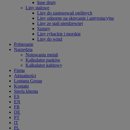
Inne druty
Liny stalowe
Liny do zastosowań ogólnych
Liny odporne na skręcanie i antyrotacyjne
Liny ze stali nierdzewnej
Sznury
Liny rybackie i morskie
Liny do wind
Pobieranie
Narzędzia
Notowania metali
Kalkulator pasków
Kalkulator kablowy
Firma
Aktualności
Lontana Group
Kontakt
Strefa klienta
ES
EN
FR
DE
PT
IT
PL