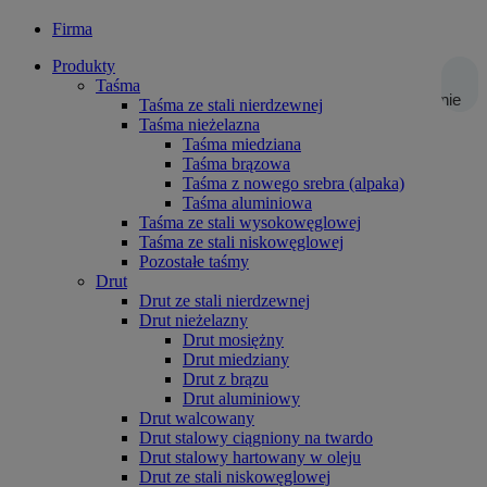
Firma
Produkty
Taśma
Wyszukiwanie
Taśma ze stali nierdzewnej
Taśma nieżelazna
Taśma miedziana
Taśma brązowa
Taśma z nowego srebra (alpaka)
Taśma aluminiowa
Taśma ze stali wysokowęglowej
Taśma ze stali niskowęglowej
Pozostałe taśmy
Drut
Drut ze stali nierdzewnej
Drut nieżelazny
Drut mosiężny
Drut miedziany
Drut z brązu
Drut aluminiowy
Drut walcowany
Drut stalowy ciągniony na twardo
Drut stalowy hartowany w oleju
Drut ze stali niskowęglowej