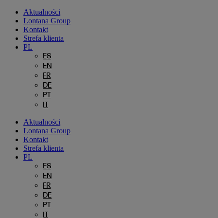
Przejdź
Aktualności
do
Lontana Group
treści
Kontakt
Strefa klienta
PL
ES
EN
FR
DE
PT
IT
Aktualności
Lontana Group
Kontakt
Strefa klienta
PL
ES
EN
FR
DE
PT
IT