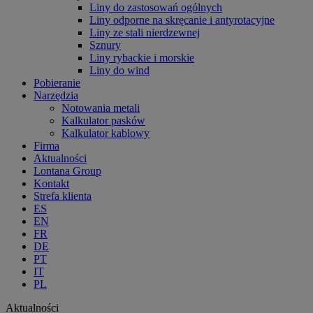
Liny do zastosowań ogólnych
Liny odporne na skręcanie i antyrotacyjne
Liny ze stali nierdzewnej
Sznury
Liny rybackie i morskie
Liny do wind
Pobieranie
Narzędzia
Notowania metali
Kalkulator pasków
Kalkulator kablowy
Firma
Aktualności
Lontana Group
Kontakt
Strefa klienta
ES
EN
FR
DE
PT
IT
PL
Aktualności