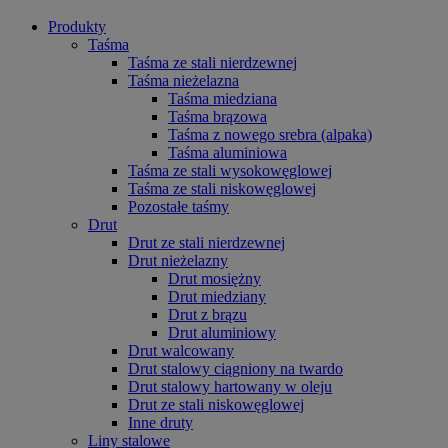
Produkty
Taśma
Taśma ze stali nierdzewnej
Taśma nieżelazna
Taśma miedziana
Taśma brązowa
Taśma z nowego srebra (alpaka)
Taśma aluminiowa
Taśma ze stali wysokowęglowej
Taśma ze stali niskowęglowej
Pozostałe taśmy
Drut
Drut ze stali nierdzewnej
Drut nieżelazny
Drut mosiężny
Drut miedziany
Drut z brązu
Drut aluminiowy
Drut walcowany
Drut stalowy ciągniony na twardo
Drut stalowy hartowany w oleju
Drut ze stali niskowęglowej
Inne druty
Liny stalowe