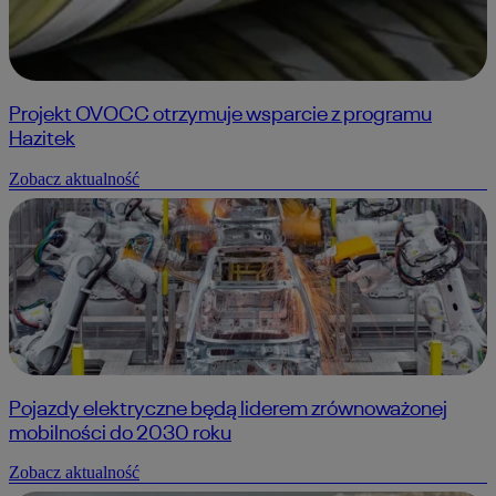
Projekt OVOCC otrzymuje wsparcie z programu
Hazitek
Zobacz aktualność
Pojazdy elektryczne będą liderem zrównoważonej
mobilności do 2030 roku
Zobacz aktualność