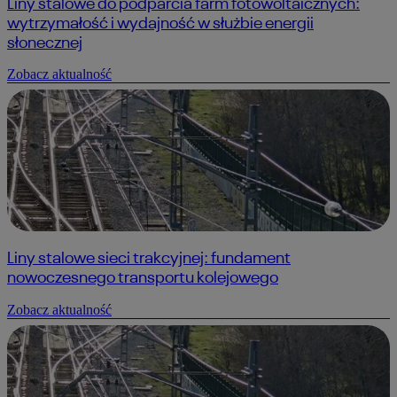
Liny stalowe do podparcia farm fotowoltaicznych:
wytrzymałość i wydajność w służbie energii
słonecznej
Zobacz aktualność
Liny stalowe sieci trakcyjnej: fundament
nowoczesnego transportu kolejowego
Zobacz aktualność