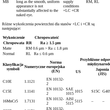
MB
long as the smooth, uniform
supply
RM, RL
appearance is not
conditions
substantially affected to the
+LC +CR
naked eye.
Różne wykończenia powierzchni dla stanów +LC i +CR są
następujące:
Wykończenie
Chropowatość
Chropowata
RR
Ra ≥ 1.5 µm
Matte
RM
0.6 µm > Ra ≤ 1.8 µm
Normal
RL
Ra ≤ 0.6 µm
Przybliżone odpo
Norma
międzynarod
Klasyfikacja
Numeryczne
europejska
symboli
Japonia
(EN)
US
(JIS)
EN 10132-
C10E
1.1121
2
EN 10132-
SAE
C15E
1.1141
1015
S15C
G40
2
1015
EN 10132-
AISI
16MnCr5
1.7131
5115
–
–
2
5115
EN 10132-