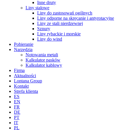
Inne druty
Liny stalowe
Liny do zastosowań ogólnych
Liny odporne na skręcanie i antyrotacyjne
Liny ze stali nierdzewnej
Sznury
Liny rybackie i morskie
Liny do wind
Pobieranie
Narzędzia
Notowania metali
Kalkulator pasków
Kalkulator kablowy
Firma
Aktualności
Lontana Group
Kontakt
Strefa klienta
ES
EN
FR
DE
PT
IT
PL