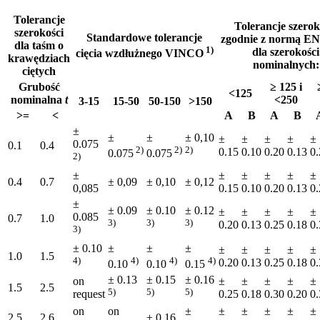
Tolerancje
Tolerancje szerok
szerokości
Standardowe tolerancje
zgodnie z normą EN
dla taśm o
1)
dla szerokości
cięcia wzdłużnego VINCO
krawędziach
nominalnych:
ciętych
Grubość
≥ 125 i
<125
nominalna
t
<250
3-15
15-50
50-150
>150
>=
<
A
B
A
B
±
±
±
± 0,10
±
±
±
±
±
0.075
0.1
0.4
2)
2)
2)
0.15
0.10
0.20
0.13
0.
0.075
0.075
2)
±
±
±
±
±
±
0.4
0.7
± 0,09
± 0,10
± 0,12
0,085
0.15
0.10
0.20
0.13
0.
±
± 0.09
± 0.10
± 0.12
±
±
±
±
±
0.085
0.7
1.0
3)
3)
3)
0.20
0.13
0.25
0.18
0.
3)
± 0.10
±
±
±
±
±
±
±
±
1.0
1.5
4)
4)
4)
4)
0.20
0.13
0.25
0.18
0.
0.10
0.10
0.15
± 0.13
± 0.15
± 0.16
on
±
±
±
±
±
1.5
2.5
5)
5)
5)
request
0.25
0.18
0.30
0.20
0.
on
on
±
±
±
±
±
±
2.5
2.6
± 0.16