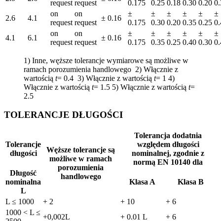
request
request
0.175
0.25
0.18
0.30
0.20
0.
on
on
±
±
±
±
±
±
2.6
4.1
± 0.16
request
request
0.175
0.30
0.20
0.35
0.25
0.
on
on
±
±
±
±
±
±
4.1
6.1
± 0.16
request
request
0.175
0.35
0.25
0.40
0.30
0.
1) Inne, węższe tolerancje wymiarowe są możliwe w
ramach porozumienia handlowego
2) Włącznie z
wartością
t
= 0.4
3) Włącznie z wartością
t
= 1
4)
Włącznie z wartością
t
= 1.5
5) Włącznie z wartością
t
=
2.5
TOLERANCJE DŁUGOŚCI
Tolerancja dodatnia
Tolerancje
względem długości
Węższe tolerancje są
długości
nominalnej, zgodnie z
możliwe w ramach
normą EN 10140 dla
porozumienia
Długość
handlowego
nominalna
Klasa A
Klasa B
L
L ≤ 1000
+ 2
+ 10
+ 6
1000 < L ≤
+0,002L
+ 0.01 L
+ 6