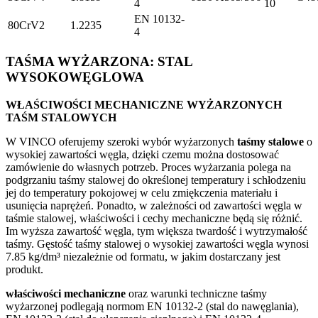
4
10
EN 10132-
80CrV2
1.2235
4
TAŚMA WYŻARZONA: STAL
WYSOKOWĘGLOWA
WŁAŚCIWOŚCI MECHANICZNE WYŻARZONYCH
TAŚM STALOWYCH
W VINCO oferujemy szeroki wybór wyżarzonych
taśmy stalowe
o
wysokiej zawartości węgla, dzięki czemu można dostosować
zamówienie do własnych potrzeb. Proces wyżarzania polega na
podgrzaniu taśmy stalowej do określonej temperatury i schłodzeniu
jej do temperatury pokojowej w celu zmiękczenia materiału i
usunięcia naprężeń. Ponadto, w zależności od zawartości węgla w
taśmie stalowej, właściwości i cechy mechaniczne będą się różnić.
Im wyższa zawartość węgla, tym większa twardość i wytrzymałość
taśmy. Gęstość taśmy stalowej o wysokiej zawartości węgla wynosi
7.85 kg/dm³ niezależnie od formatu, w jakim dostarczany jest
produkt.
właściwości mechaniczne
oraz warunki techniczne taśmy
wyżarzonej podlegają normom EN 10132-2 (stal do nawęglania),