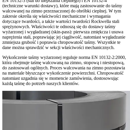
EN 10132-3 (stal do ulepszania cieplnego) i EN 10132-4
(techniczne warunki dostawy), które mają zastosowanie do taśmy
walcowanej na zimno przeznaczonej do obróbki cieplnej. W tym
zakresie określa się właściwości mechaniczne i wymagania
dotyczące twardości, a także wartości twardości Rockwella stali
sprężynowych. Właściwości te odnoszą się do dostawy taśmy
wyżarzonej i wygładzanej (skin-pass): pierwsza zmiękcza i usuwa
naprężenia stali, poprawiając jej ciągliwość, natomiast wygładzanie
zmniejsza grubość i poprawia chropowatość taśmy. Wszystkie te
dane można sprawdzić w sekcji właściwości mechanicznych.
Wykończenie taśmy wyżarzonej reguluje norma EN 10132-2:2000,
która obejmuje taśmę walcowaną na zimno, stopową i niestopową,
do zastosowań ogólnych. Proces walcowania na zimno pozostawia
na materiale błyszczące wykończenie powierzchni. Chropowatość
natomiast uzgadnia się w momencie zamówienia, dostosowując
każdą taśmę do potrzeb naszych klientów.