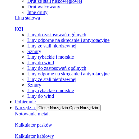
Drut ze stali niskowęglowej
Drut walcowany
Inne druty
Lina stalowa
[03]
Liny do zastosowań ogólnych
Liny odporne na skręcanie i antyrotacyjne
Liny ze stali nierdzewnej
Sznury
Liny rybackie i morskie
Liny do wind
Liny do zastosowań ogólnych
Liny odporne na skręcanie i antyrotacyjne
Liny ze stali nierdzewnej
Sznury
Liny rybackie i morskie
Liny do wind
Pobieranie
Narzędzia
Close Narzędzia
Open Narzędzia
Notowania metali
Kalkulator pasków
Kalkulator kablowy