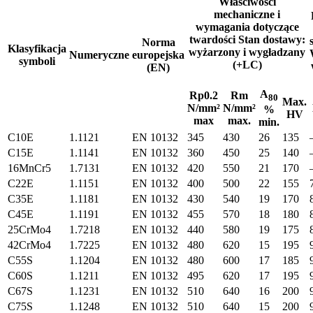
Właściwości
mechaniczne i
wymagania dotyczące
twardości Stan dostawy:
Norma
Klasyfikacja
wyżarzony i wygładzany
Numeryczne
europejska
symboli
(+LC)
(EN)
A
Rp0.2
Rm
80
Max.
N/mm²
N/mm²
%
HV
max
max.
min.
C10E
1.1121
EN 10132
345
430
26
135
C15E
1.1141
EN 10132
360
450
25
140
16MnCr5
1.7131
EN 10132
420
550
21
170
C22E
1.1151
EN 10132
400
500
22
155
C35E
1.1181
EN 10132
430
540
19
170
C45E
1.1191
EN 10132
455
570
18
180
25CrMo4
1.7218
EN 10132
440
580
19
175
42CrMo4
1.7225
EN 10132
480
620
15
195
C55S
1.1204
EN 10132
480
600
17
185
C60S
1.1211
EN 10132
495
620
17
195
C67S
1.1231
EN 10132
510
640
16
200
C75S
1.1248
EN 10132
510
640
15
200