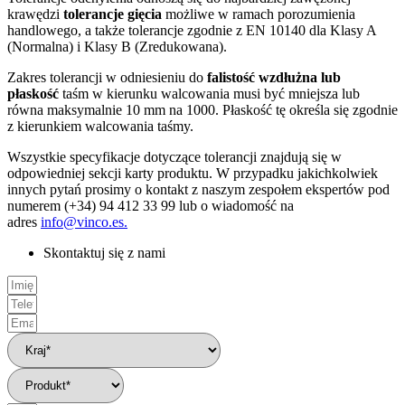
krawędzi
tolerancje gięcia
możliwe w ramach porozumienia
handlowego, a także tolerancje zgodnie z EN 10140 dla Klasy A
(Normalna) i Klasy B (Zredukowana).
Zakres tolerancji w odniesieniu do
falistość wzdłużna lub
płaskość
taśm w kierunku walcowania musi być mniejsza lub
równa maksymalnie 10 mm na 1000. Płaskość tę określa się zgodnie
z kierunkiem walcowania taśmy.
Wszystkie specyfikacje dotyczące tolerancji znajdują się w
odpowiedniej sekcji karty produktu. W przypadku jakichkolwiek
innych pytań prosimy o kontakt z naszym zespołem ekspertów pod
numerem (+34) 94 412 33 99 lub o wiadomość na
adres
info@vinco.es.
Skontaktuj się z nami