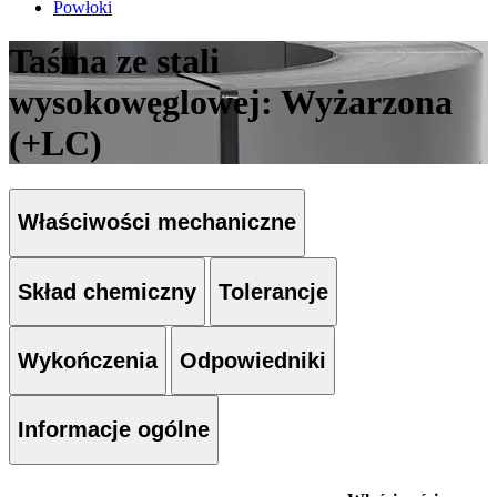
Powłoki
Taśma ze stali
wysokowęglowej: Wyżarzona
(+LC)
Właściwości mechaniczne
Skład chemiczny
Tolerancje
Wykończenia
Odpowiedniki
Informacje ogólne