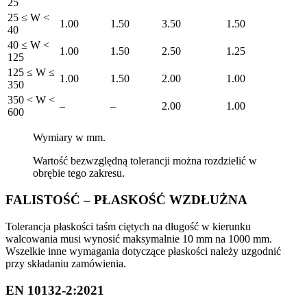
25
25 ≤ W <
1.00
1.50
3.50
1.50
40
40 ≤ W <
1.00
1.50
2.50
1.25
125
125 ≤ W ≤
1.00
1.50
2.00
1.00
350
350 < W <
–
–
2.00
1.00
600
Wymiary w mm.
Wartość bezwzględną tolerancji można rozdzielić w
obrębie tego zakresu.
FALISTOŚĆ – PŁASKOŚĆ WZDŁUŻNA
Tolerancja płaskości taśm ciętych na długość w kierunku
walcowania musi wynosić maksymalnie 10 mm na 1000 mm.
Wszelkie inne wymagania dotyczące płaskości należy uzgodnić
przy składaniu zamówienia.
EN 10132-2:2021