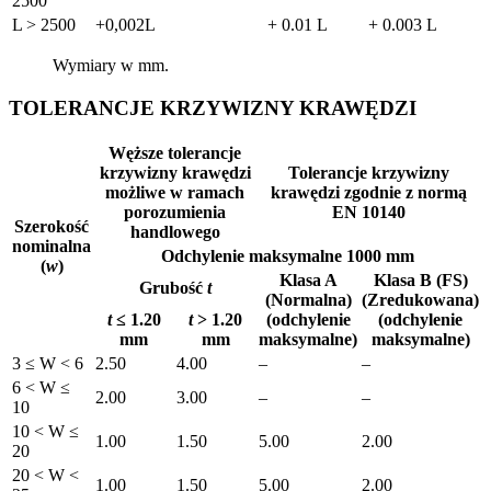
2500
L > 2500
+0,002L
+ 0.01 L
+ 0.003 L
Wymiary w mm
.
TOLERANCJE KRZYWIZNY KRAWĘDZI
Węższe tolerancje
krzywizny krawędzi
Tolerancje krzywizny
możliwe w ramach
krawędzi zgodnie z normą
porozumienia
EN 10140
Szerokość
handlowego
nominalna
Odchylenie maksymalne 1000 mm
(
w
)
Klasa A
Klasa B (FS)
Grubość
t
(Normalna)
(Zredukowana)
t
≤ 1.20
t
> 1.20
(odchylenie
(odchylenie
mm
mm
maksymalne)
maksymalne)
3 ≤ W < 6
2.50
4.00
–
–
6 < W ≤
2.00
3.00
–
–
10
10 < W ≤
1.00
1.50
5.00
2.00
20
20 < W <
1.00
1.50
5.00
2.00