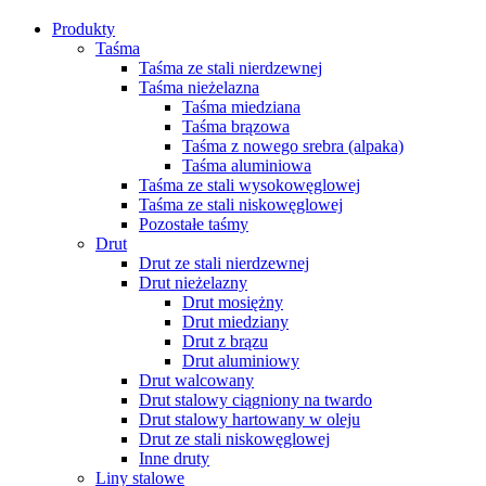
Produkty
Taśma
Taśma ze stali nierdzewnej
Taśma nieżelazna
Taśma miedziana
Taśma brązowa
Taśma z nowego srebra (alpaka)
Taśma aluminiowa
Taśma ze stali wysokowęglowej
Taśma ze stali niskowęglowej
Pozostałe taśmy
Drut
Drut ze stali nierdzewnej
Drut nieżelazny
Drut mosiężny
Drut miedziany
Drut z brązu
Drut aluminiowy
Drut walcowany
Drut stalowy ciągniony na twardo
Drut stalowy hartowany w oleju
Drut ze stali niskowęglowej
Inne druty
Liny stalowe