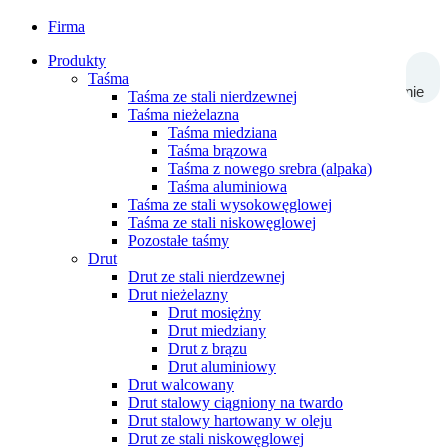
Firma
Produkty
Taśma
Wyszukiwanie
Taśma ze stali nierdzewnej
Taśma nieżelazna
Taśma miedziana
Taśma brązowa
Taśma z nowego srebra (alpaka)
Taśma aluminiowa
Taśma ze stali wysokowęglowej
Taśma ze stali niskowęglowej
Pozostałe taśmy
Drut
Drut ze stali nierdzewnej
Drut nieżelazny
Drut mosiężny
Drut miedziany
Drut z brązu
Drut aluminiowy
Drut walcowany
Drut stalowy ciągniony na twardo
Drut stalowy hartowany w oleju
Drut ze stali niskowęglowej