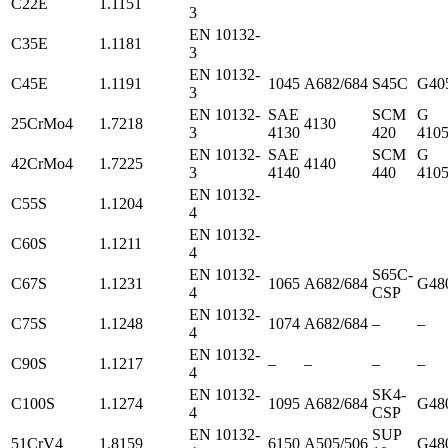
C22E
1.1151
3
EN 10132-
C35E
1.1181
3
EN 10132-
C45E
1.1191
1045
A682/684
S45C
G40
3
EN 10132-
SAE
SCM
G
25CrMo4
1.7218
4130
3
4130
420
410
EN 10132-
SAE
SCM
G
42CrMo4
1.7225
4140
3
4140
440
410
EN 10132-
C55S
1.1204
4
EN 10132-
C60S
1.1211
4
EN 10132-
S65C-
C67S
1.1231
1065
A682/684
G48
4
CSP
EN 10132-
C75S
1.1248
1074
A682/684
–
–
4
EN 10132-
C90S
1.1217
–
–
–
–
4
EN 10132-
SK4-
C100S
1.1274
1095
A682/684
G48
4
CSP
EN 10132-
SUP
51CrV4
1.8159
6150
A505/506
G48