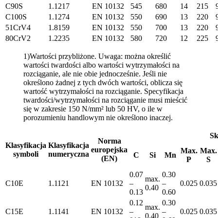
C90S
1.1217
EN 10132
545
680
14
215
C100S
1.1274
EN 10132
550
690
13
220
51CrV4
1.8159
EN 10132
550
700
13
220
80CrV2
1.2235
EN 10132
580
720
12
225
1)Wartości przybliżone.
Uwaga: można określić
wartości twardości albo wartości wytrzymałości na
rozciąganie, ale nie obie jednocześnie. Jeśli nie
określono żadnej z tych dwóch wartości, oblicza się
wartość wytrzymałości na rozciąganie. Specyfikacja
twardości/wytrzymałości na rozciąganie musi mieścić
się w zakresie 150 N/mm² lub 50 HV, o ile w
porozumieniu handlowym nie określono inaczej.
Sk
Norma
Klasyfikacja
Klasyfikacja
europejska
Max.
Max.
symboli
numeryczna
C
Si
Mn
(EN)
P
S
0.07
0.30
max.
C10E
1.1121
EN 10132
–
–
0.025
0.035
0.40
0.13
0.60
0.12
0.30
max.
C15E
1.1141
EN 10132
–
–
0.025
0.035
0.40