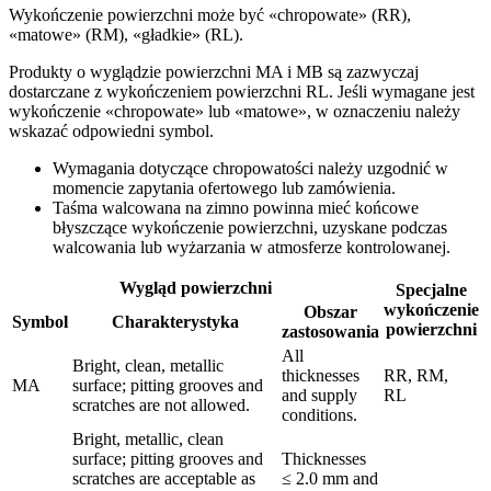
Wykończenie powierzchni może być «chropowate» (RR),
«matowe» (RM), «gładkie» (RL).
Produkty o wyglądzie powierzchni MA i MB są zazwyczaj
dostarczane z wykończeniem powierzchni RL. Jeśli wymagane jest
wykończenie «chropowate» lub «matowe», w oznaczeniu należy
wskazać odpowiedni symbol.
Wymagania dotyczące chropowatości należy uzgodnić w
momencie zapytania ofertowego lub zamówienia.
Taśma walcowana na zimno powinna mieć końcowe
błyszczące wykończenie powierzchni, uzyskane podczas
walcowania lub wyżarzania w atmosferze kontrolowanej.
Wygląd powierzchni
Specjalne
wykończenie
Obszar
Symbol
Charakterystyka
powierzchni
zastosowania
All
Bright, clean, metallic
thicknesses
RR, RM,
MA
surface; pitting grooves and
and supply
RL
scratches are not allowed.
conditions.
Bright, metallic, clean
surface; pitting grooves and
Thicknesses
scratches are acceptable as
≤ 2.0 mm and