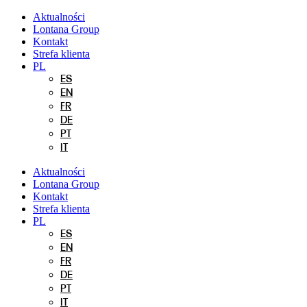
Przejdź
Aktualności
do
Lontana Group
treści
Kontakt
Strefa klienta
PL
ES
EN
FR
DE
PT
IT
Aktualności
Lontana Group
Kontakt
Strefa klienta
PL
ES
EN
FR
DE
PT
IT