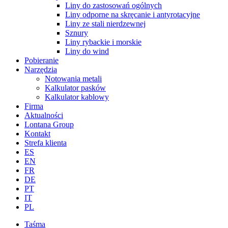
Liny do zastosowań ogólnych
Liny odporne na skręcanie i antyrotacyjne
Liny ze stali nierdzewnej
Sznury
Liny rybackie i morskie
Liny do wind
Pobieranie
Narzędzia
Notowania metali
Kalkulator pasków
Kalkulator kablowy
Firma
Aktualności
Lontana Group
Kontakt
Strefa klienta
ES
EN
FR
DE
PT
IT
PL
Taśma