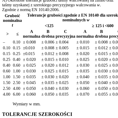
A) Określone tolerancje grubości taśmy walcowanej na zimno oraz
taśmy uzyskanej z szerokiego precyzyjnego walcowania
w
.
Zgodnie z normą EN 10140:2006.
Tolerancje grubości zgodnie z EN 10140 dla szerok
Grubość
nominalnych
w
nominalna
t
<125
≥ 125 i <600
A
B
C
A
B
>
≤
normalna
drobna
precyzyjna
normalna
drobna
prec
–
0.10
± 0.008
± 0.006
± 0.004
± 0.010
± 0.008
± 0.
0.10
0.15
±0.010
± 0.008
± 0.005
± 0.015
± 0.012
± 0.
0.15
0.25
±0.015
± 0.012
± 0.008
± 0.020
± 0.015
± 0.
0.25
0.40
± 0.020
± 0.015
± 0.010
± 0.025
± 0.020
± 0.
0.40
0.60
± 0.025
± 0.020
± 0.012
± 0.030
± 0.025
± 0.
0.60
1.00
± 0.030
± 0.025
± 0.015
± 0.035
± 0.030
± 0.
1.00
1.50
± 0.035
± 0.030
± 0.020
± 0.040
± 0.035
± 0.
1.50
2.50
± 0.045
± 0.035
± 0.025
± 0.050
± 0.040
± 0.
2.50
4.00
± 0.050
± 0.040
± 0.030
± 0.060
± 0.050
± 0.
4.00
6.00
± 0.060
± 0.050
± 0.035
± 0.070
± 0.055
± 0.
Wymiary w mm
.
TOLERANCJE SZEROKOŚCI