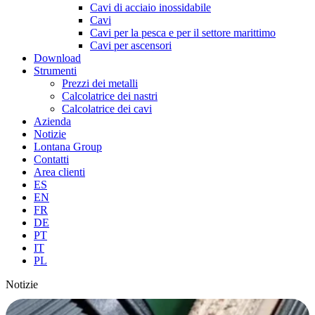
Cavi di acciaio inossidabile
Cavi
Cavi per la pesca e per il settore marittimo
Cavi per ascensori
Download
Strumenti
Prezzi dei metalli
Calcolatrice dei nastri
Calcolatrice dei cavi
Azienda
Notizie
Lontana Group
Contatti
Area clienti
ES
EN
FR
DE
PT
IT
PL
Notizie