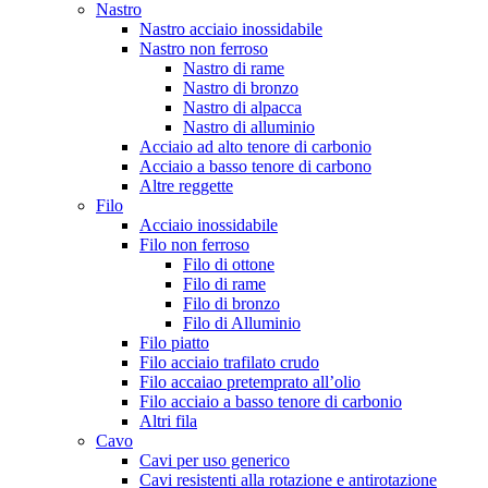
Nastro
Nastro acciaio inossidabile
Nastro non ferroso
Nastro di rame
Nastro di bronzo
Nastro di alpacca
Nastro di alluminio
Acciaio ad alto tenore di carbonio
Acciaio a basso tenore di carbono
Altre reggette
Filo
Acciaio inossidabile
Filo non ferroso
Filo di ottone
Filo di rame
Filo di bronzo
Filo di Alluminio
Filo piatto
Filo acciaio trafilato crudo
Filo accaiao pretemprato all’olio
Filo acciaio a basso tenore di carbonio
Altri fila
Cavo
Cavi per uso generico
Cavi resistenti alla rotazione e antirotazione