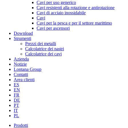
Cavi per uso generico
Cavi resistenti alla rotazione e antirotazione
Cavi di acciaio inossidabile
Cavi
Cavi per la pesca e per il settore marittimo
Cavi per ascensori
Download
Strumenti
Prezzi dei metalli
Calcolatrice dei nastri
Calcolatrice dei cavi
Azienda
Notizie
Lontana Group
Contatti
Area clienti
ES
EN
FR
DE
PT
IT
PL
Prodotti