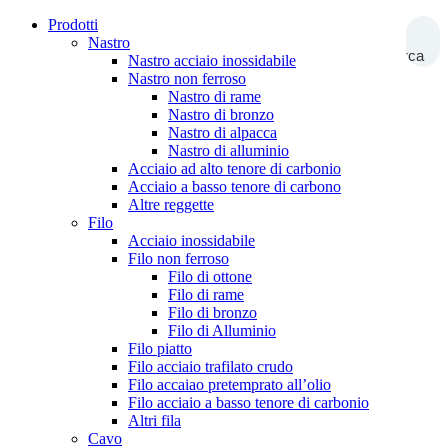
Prodotti
Nastro
Ricerca
Nastro acciaio inossidabile
Nastro non ferroso
Nastro di rame
Nastro di bronzo
Nastro di alpacca
Nastro di alluminio
Acciaio ad alto tenore di carbonio
Acciaio a basso tenore di carbono
Altre reggette
Filo
Acciaio inossidabile
Filo non ferroso
Filo di ottone
Filo di rame
Filo di bronzo
Filo di Alluminio
Filo piatto
Filo acciaio trafilato crudo
Filo accaiao pretemprato all’olio
Filo acciaio a basso tenore di carbonio
Altri fila
Cavo