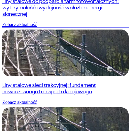
Liny stalowe do podparcia farm fotowoltaicznych:
wytrzymałość i wydajność w służbie energii
słonecznej
Zobacz aktualność
Liny stalowe sieci trakcyjnej: fundament
nowoczesnego transportu kolejowego
Zobacz aktualność