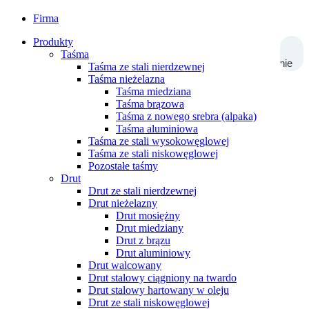
Firma
Produkty
Taśma
Wyszukiwanie
Taśma ze stali nierdzewnej
Taśma nieżelazna
Taśma miedziana
Taśma brązowa
Taśma z nowego srebra (alpaka)
Taśma aluminiowa
Taśma ze stali wysokowęglowej
Taśma ze stali niskowęglowej
Pozostałe taśmy
Drut
Drut ze stali nierdzewnej
Drut nieżelazny
Drut mosiężny
Drut miedziany
Drut z brązu
Drut aluminiowy
Drut walcowany
Drut stalowy ciągniony na twardo
Drut stalowy hartowany w oleju
Drut ze stali niskowęglowej