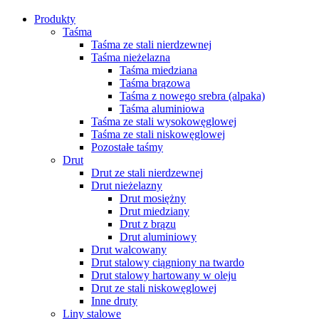
Produkty
Taśma
Taśma ze stali nierdzewnej
Taśma nieżelazna
Taśma miedziana
Taśma brązowa
Taśma z nowego srebra (alpaka)
Taśma aluminiowa
Taśma ze stali wysokowęglowej
Taśma ze stali niskowęglowej
Pozostałe taśmy
Drut
Drut ze stali nierdzewnej
Drut nieżelazny
Drut mosiężny
Drut miedziany
Drut z brązu
Drut aluminiowy
Drut walcowany
Drut stalowy ciągniony na twardo
Drut stalowy hartowany w oleju
Drut ze stali niskowęglowej
Inne druty
Liny stalowe