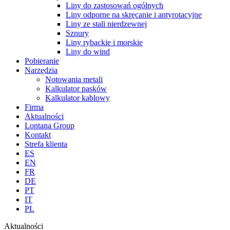
Liny do zastosowań ogólnych
Liny odporne na skręcanie i antyrotacyjne
Liny ze stali nierdzewnej
Sznury
Liny rybackie i morskie
Liny do wind
Pobieranie
Narzędzia
Notowania metali
Kalkulator pasków
Kalkulator kablowy
Firma
Aktualności
Lontana Group
Kontakt
Strefa klienta
ES
EN
FR
DE
PT
IT
PL
Aktualności