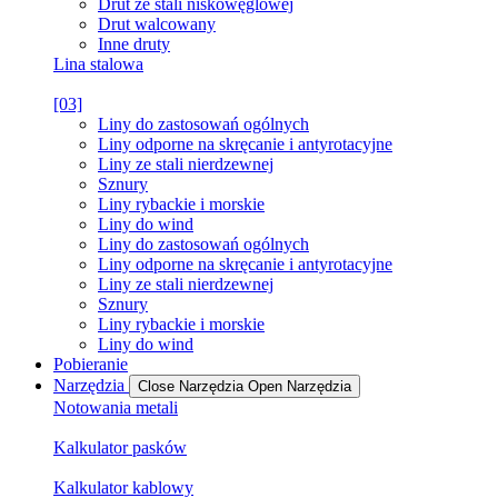
Drut ze stali niskowęglowej
Drut walcowany
Inne druty
Lina stalowa
[03]
Liny do zastosowań ogólnych
Liny odporne na skręcanie i antyrotacyjne
Liny ze stali nierdzewnej
Sznury
Liny rybackie i morskie
Liny do wind
Liny do zastosowań ogólnych
Liny odporne na skręcanie i antyrotacyjne
Liny ze stali nierdzewnej
Sznury
Liny rybackie i morskie
Liny do wind
Pobieranie
Narzędzia
Close Narzędzia
Open Narzędzia
Notowania metali
Kalkulator pasków
Kalkulator kablowy