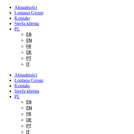
Przejdź
Aktualności
do
Lontana Group
treści
Kontakt
Strefa klienta
PL
ES
EN
FR
DE
PT
IT
Aktualności
Lontana Group
Kontakt
Strefa klienta
PL
ES
EN
FR
DE
PT
IT