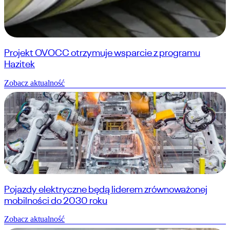
Projekt OVOCC otrzymuje wsparcie z programu
Hazitek
Zobacz aktualność
Pojazdy elektryczne będą liderem zrównoważonej
mobilności do 2030 roku
Zobacz aktualność