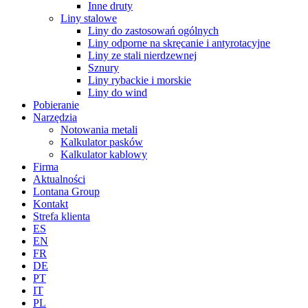
Inne druty
Liny stalowe
Liny do zastosowań ogólnych
Liny odporne na skręcanie i antyrotacyjne
Liny ze stali nierdzewnej
Sznury
Liny rybackie i morskie
Liny do wind
Pobieranie
Narzędzia
Notowania metali
Kalkulator pasków
Kalkulator kablowy
Firma
Aktualności
Lontana Group
Kontakt
Strefa klienta
ES
EN
FR
DE
PT
IT
PL