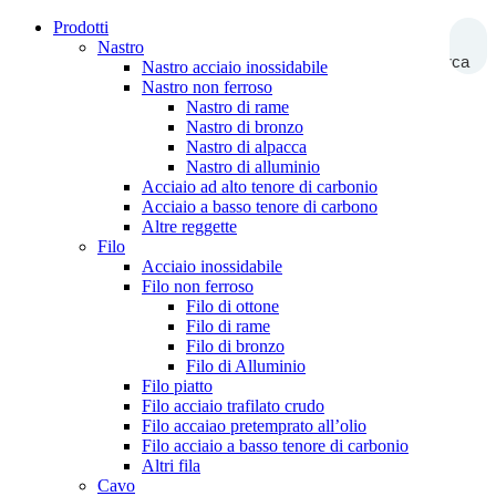
Prodotti
Nastro
Ricerca
Nastro acciaio inossidabile
Nastro non ferroso
Nastro di rame
Nastro di bronzo
Nastro di alpacca
Nastro di alluminio
Acciaio ad alto tenore di carbonio
Acciaio a basso tenore di carbono
Altre reggette
Filo
Acciaio inossidabile
Filo non ferroso
Filo di ottone
Filo di rame
Filo di bronzo
Filo di Alluminio
Filo piatto
Filo acciaio trafilato crudo
Filo accaiao pretemprato all’olio
Filo acciaio a basso tenore di carbonio
Altri fila
Cavo