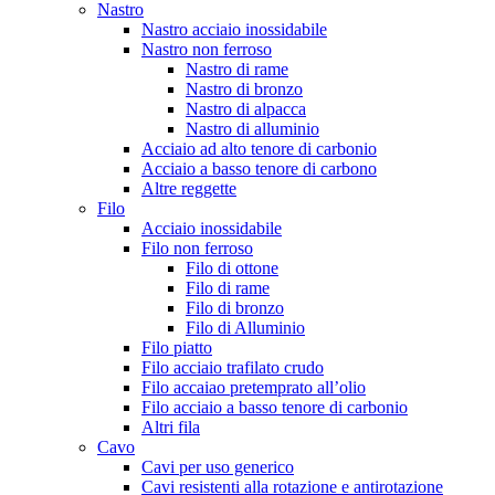
Nastro
Nastro acciaio inossidabile
Nastro non ferroso
Nastro di rame
Nastro di bronzo
Nastro di alpacca
Nastro di alluminio
Acciaio ad alto tenore di carbonio
Acciaio a basso tenore di carbono
Altre reggette
Filo
Acciaio inossidabile
Filo non ferroso
Filo di ottone
Filo di rame
Filo di bronzo
Filo di Alluminio
Filo piatto
Filo acciaio trafilato crudo
Filo accaiao pretemprato all’olio
Filo acciaio a basso tenore di carbonio
Altri fila
Cavo
Cavi per uso generico
Cavi resistenti alla rotazione e antirotazione