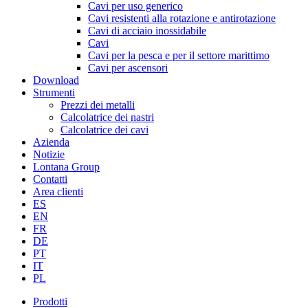
Cavi per uso generico
Cavi resistenti alla rotazione e antirotazione
Cavi di acciaio inossidabile
Cavi
Cavi per la pesca e per il settore marittimo
Cavi per ascensori
Download
Strumenti
Prezzi dei metalli
Calcolatrice dei nastri
Calcolatrice dei cavi
Azienda
Notizie
Lontana Group
Contatti
Area clienti
ES
EN
FR
DE
PT
IT
PL
Prodotti