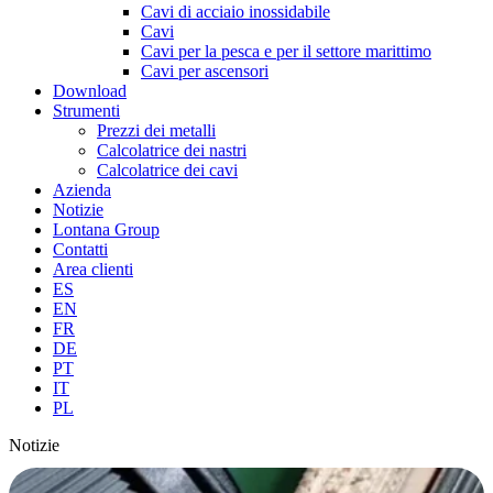
Cavi di acciaio inossidabile
Cavi
Cavi per la pesca e per il settore marittimo
Cavi per ascensori
Download
Strumenti
Prezzi dei metalli
Calcolatrice dei nastri
Calcolatrice dei cavi
Azienda
Notizie
Lontana Group
Contatti
Area clienti
ES
EN
FR
DE
PT
IT
PL
Notizie