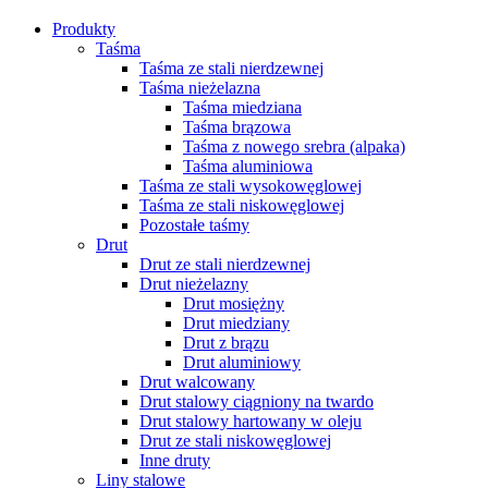
Produkty
Taśma
Taśma ze stali nierdzewnej
Taśma nieżelazna
Taśma miedziana
Taśma brązowa
Taśma z nowego srebra (alpaka)
Taśma aluminiowa
Taśma ze stali wysokowęglowej
Taśma ze stali niskowęglowej
Pozostałe taśmy
Drut
Drut ze stali nierdzewnej
Drut nieżelazny
Drut mosiężny
Drut miedziany
Drut z brązu
Drut aluminiowy
Drut walcowany
Drut stalowy ciągniony na twardo
Drut stalowy hartowany w oleju
Drut ze stali niskowęglowej
Inne druty
Liny stalowe