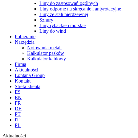
Liny do zastosowań ogólnych
Liny odporne na skręcanie i antyrotacyjne
Liny ze stali nierdzewnej
Sznury
Liny rybackie i morskie
Liny do wind
Pobieranie
Narzędzia
Notowania metali
Kalkulator pasków
Kalkulator kablowy
Firma
Aktualności
Lontana Group
Kontakt
Strefa klienta
ES
EN
FR
DE
PT
IT
PL
Aktualności