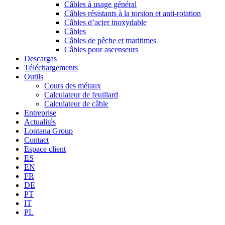
Câbles à usage général
Câbles résistants à la torsion et anti-rotation
Câbles d’acier inoxydable
Câbles
Câbles de pêche et maritimes
Câbles pour ascenseurs
Descargas
Téléchargements
Outils
Cours des métaux
Calculateur de feuillard
Calculateur de câble
Entreprise
Actualités
Lontana Group
Contact
Espace client
ES
EN
FR
DE
PT
IT
PL