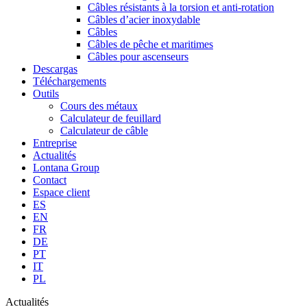
Câbles résistants à la torsion et anti-rotation
Câbles d’acier inoxydable
Câbles
Câbles de pêche et maritimes
Câbles pour ascenseurs
Descargas
Téléchargements
Outils
Cours des métaux
Calculateur de feuillard
Calculateur de câble
Entreprise
Actualités
Lontana Group
Contact
Espace client
ES
EN
FR
DE
PT
IT
PL
Actualités