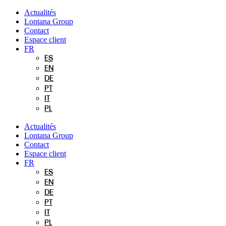
Aller
Actualités
au
Lontana Group
contenu
Contact
Espace client
FR
ES
EN
DE
PT
IT
PL
Actualités
Lontana Group
Contact
Espace client
FR
ES
EN
DE
PT
IT
PL