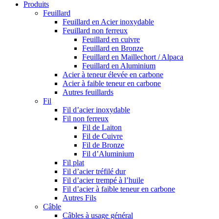
Produits
Feuillard
Feuillard en Acier inoxydable
Feuillard non ferreux
Feuillard en cuivre
Feuillard en Bronze
Feuillard en Maillechort / Alpaca
Feuillard en Aluminium
Acier à teneur élevée en carbone
Acier à faible teneur en carbone
Autres feuillards
Fil
Fil d’acier inoxydable
Fil non ferreux
Fil de Laiton
Fil de Cuivre
Fil de Bronze
Fil d’Aluminium
Fil plat
Fil d’acier tréfilé dur
Fil d’acier trempé à l’huile
Fil d’acier à faible teneur en carbone
Autres Fils
Câble
Câbles à usage général