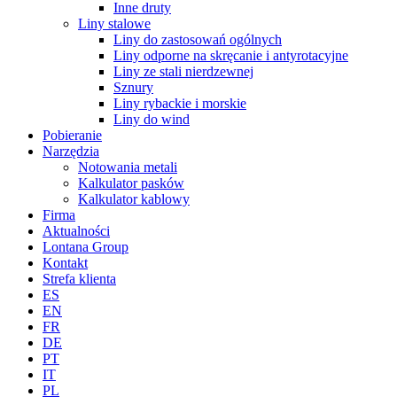
Inne druty
Liny stalowe
Liny do zastosowań ogólnych
Liny odporne na skręcanie i antyrotacyjne
Liny ze stali nierdzewnej
Sznury
Liny rybackie i morskie
Liny do wind
Pobieranie
Narzędzia
Notowania metali
Kalkulator pasków
Kalkulator kablowy
Firma
Aktualności
Lontana Group
Kontakt
Strefa klienta
ES
EN
FR
DE
PT
IT
PL