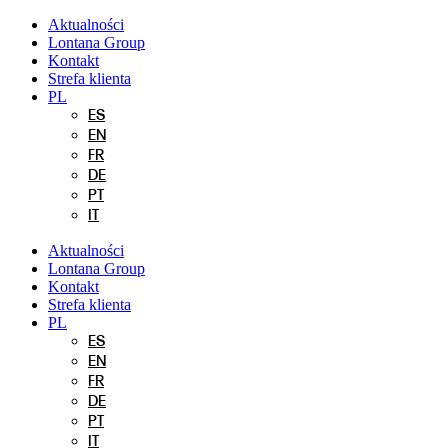
Przejdź
Aktualności
do
Lontana Group
treści
Kontakt
Strefa klienta
PL
ES
EN
FR
DE
PT
IT
Aktualności
Lontana Group
Kontakt
Strefa klienta
PL
ES
EN
FR
DE
PT
IT