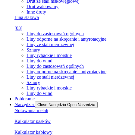
Drut ze stali niskowęglowej
Drut walcowany
Inne druty
Lina stalowa
[03]
Liny do zastosowań ogólnych
Liny odporne na skręcanie i antyrotacyjne
Liny ze stali nierdzewnej
Sznury
Liny rybackie i morskie
Liny do wind
Liny do zastosowań ogólnych
Liny odporne na skręcanie i antyrotacyjne
Liny ze stali nierdzewnej
Sznury
Liny rybackie i morskie
Liny do wind
Pobieranie
Narzędzia
Close Narzędzia
Open Narzędzia
Notowania metali
Kalkulator pasków
Kalkulator kablowy