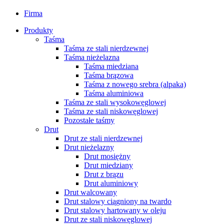
Firma
Produkty
Taśma
Taśma ze stali nierdzewnej
Taśma nieżelazna
Taśma miedziana
Taśma brązowa
Taśma z nowego srebra (alpaka)
Taśma aluminiowa
Taśma ze stali wysokowęglowej
Taśma ze stali niskowęglowej
Pozostałe taśmy
Drut
Drut ze stali nierdzewnej
Drut nieżelazny
Drut mosiężny
Drut miedziany
Drut z brązu
Drut aluminiowy
Drut walcowany
Drut stalowy ciągniony na twardo
Drut stalowy hartowany w oleju
Drut ze stali niskowęglowej