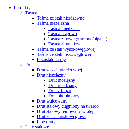
Produkty
Taśma
Taśma ze stali nierdzewnej
Taśma nieżelazna
Taśma miedziana
Taśma brązowa
Taśma z nowego srebra (alpaka)
Taśma aluminiowa
Taśma ze stali wysokowęglowej
Taśma ze stali niskowęglowej
Pozostałe taśmy
Drut
Drut ze stali nierdzewnej
Drut nieżelazny
Drut mosiężny
Drut miedziany
Drut z brązu
Drut aluminiowy
Drut walcowany
Drut stalowy ciągniony na twardo
Drut stalowy hartowany w oleju
Drut ze stali niskowęglowej
Inne druty
Liny stalowe