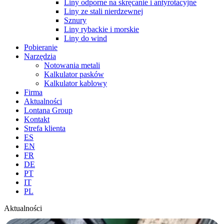
Liny odporne na skręcanie i antyrotacyjne
Liny ze stali nierdzewnej
Sznury
Liny rybackie i morskie
Liny do wind
Pobieranie
Narzędzia
Notowania metali
Kalkulator pasków
Kalkulator kablowy
Firma
Aktualności
Lontana Group
Kontakt
Strefa klienta
ES
EN
FR
DE
PT
IT
PL
Aktualności