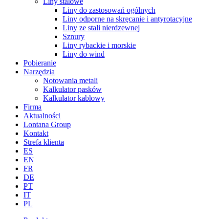
Liny stalowe
Liny do zastosowań ogólnych
Liny odporne na skręcanie i antyrotacyjne
Liny ze stali nierdzewnej
Sznury
Liny rybackie i morskie
Liny do wind
Pobieranie
Narzędzia
Notowania metali
Kalkulator pasków
Kalkulator kablowy
Firma
Aktualności
Lontana Group
Kontakt
Strefa klienta
ES
EN
FR
DE
PT
IT
PL