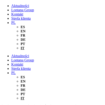
Przejdź
Aktualności
do
Lontana Group
treści
Kontakt
Strefa klienta
PL
ES
EN
FR
DE
PT
IT
Aktualności
Lontana Group
Kontakt
Strefa klienta
PL
ES
EN
FR
DE
PT
IT