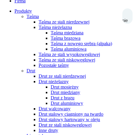
Firma
Produkty
Taśma
Wyszukiwanie
Taśma ze stali nierdzewnej
Taśma nieżelazna
Taśma miedziana
Taśma brązowa
Taśma z nowego srebra (alpaka)
Taśma aluminiowa
Taśma ze stali wysokowęglowej
Taśma ze stali niskowęglowej
Pozostałe taśmy
Drut
Drut ze stali nierdzewnej
Drut nieżelazny
Drut mosiężny
Drut miedziany
Drut z brązu
Drut aluminiowy
Drut walcowany
Drut stalowy ciągniony na twardo
Drut stalowy hartowany w oleju
Drut ze stali niskowęglowej
Inne druty