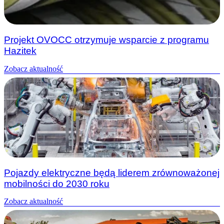
Projekt OVOCC otrzymuje wsparcie z programu
Hazitek
Zobacz aktualność
Pojazdy elektryczne będą liderem zrównoważonej
mobilności do 2030 roku
Zobacz aktualność