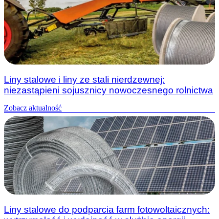
Liny stalowe i liny ze stali nierdzewnej:
niezastąpieni sojusznicy nowoczesnego rolnictwa
Zobacz aktualność
Liny stalowe do podparcia farm fotowoltaicznych: