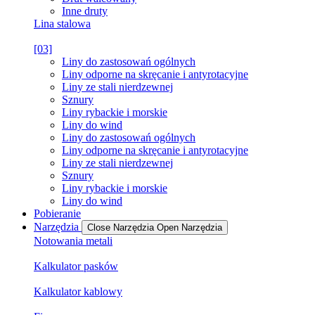
Inne druty
Lina stalowa
[03]
Liny do zastosowań ogólnych
Liny odporne na skręcanie i antyrotacyjne
Liny ze stali nierdzewnej
Sznury
Liny rybackie i morskie
Liny do wind
Liny do zastosowań ogólnych
Liny odporne na skręcanie i antyrotacyjne
Liny ze stali nierdzewnej
Sznury
Liny rybackie i morskie
Liny do wind
Pobieranie
Narzędzia
Close Narzędzia
Open Narzędzia
Notowania metali
Kalkulator pasków
Kalkulator kablowy