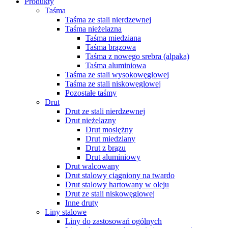
Produkty
Taśma
Taśma ze stali nierdzewnej
Taśma nieżelazna
Taśma miedziana
Taśma brązowa
Taśma z nowego srebra (alpaka)
Taśma aluminiowa
Taśma ze stali wysokowęglowej
Taśma ze stali niskowęglowej
Pozostałe taśmy
Drut
Drut ze stali nierdzewnej
Drut nieżelazny
Drut mosiężny
Drut miedziany
Drut z brązu
Drut aluminiowy
Drut walcowany
Drut stalowy ciągniony na twardo
Drut stalowy hartowany w oleju
Drut ze stali niskowęglowej
Inne druty
Liny stalowe
Liny do zastosowań ogólnych