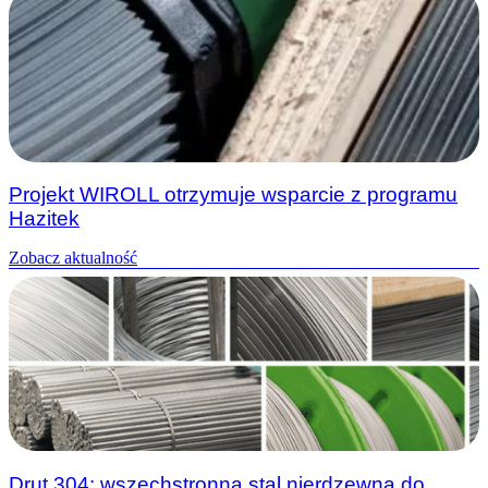
Projekt WIROLL otrzymuje wsparcie z programu
Hazitek
Zobacz aktualność
Drut 304: wszechstronna stal nierdzewna do