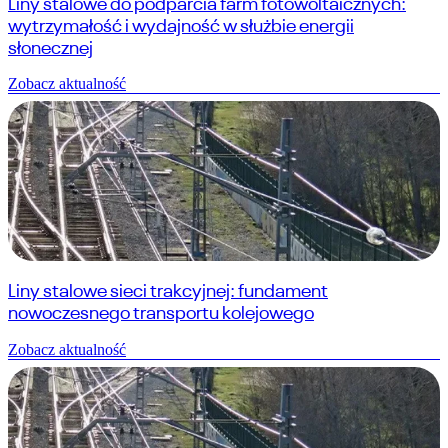
Liny stalowe do podparcia farm fotowoltaicznych:
wytrzymałość i wydajność w służbie energii
słonecznej
Zobacz aktualność
Liny stalowe sieci trakcyjnej: fundament
nowoczesnego transportu kolejowego
Zobacz aktualność