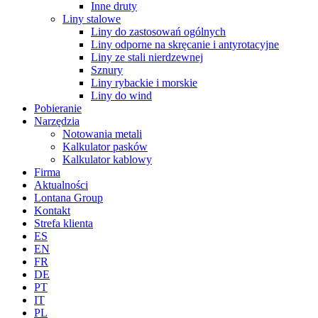
Inne druty
Liny stalowe
Liny do zastosowań ogólnych
Liny odporne na skręcanie i antyrotacyjne
Liny ze stali nierdzewnej
Sznury
Liny rybackie i morskie
Liny do wind
Pobieranie
Narzędzia
Notowania metali
Kalkulator pasków
Kalkulator kablowy
Firma
Aktualności
Lontana Group
Kontakt
Strefa klienta
ES
EN
FR
DE
PT
IT
PL