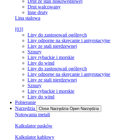
Drut ze stali niskowęglowej
Drut walcowany
Inne druty
Lina stalowa
[03]
Liny do zastosowań ogólnych
Liny odporne na skręcanie i antyrotacyjne
Liny ze stali nierdzewnej
Sznury
Liny rybackie i morskie
Liny do wind
Liny do zastosowań ogólnych
Liny odporne na skręcanie i antyrotacyjne
Liny ze stali nierdzewnej
Sznury
Liny rybackie i morskie
Liny do wind
Pobieranie
Narzędzia
Close Narzędzia
Open Narzędzia
Notowania metali
Kalkulator pasków
Kalkulator kablowy