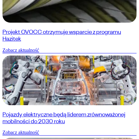
Projekt OVOCC otrzymuje wsparcie z programu
Hazitek
Zobacz aktualność
Pojazdy elektryczne będą liderem zrównoważonej
mobilności do 2030 roku
Zobacz aktualność