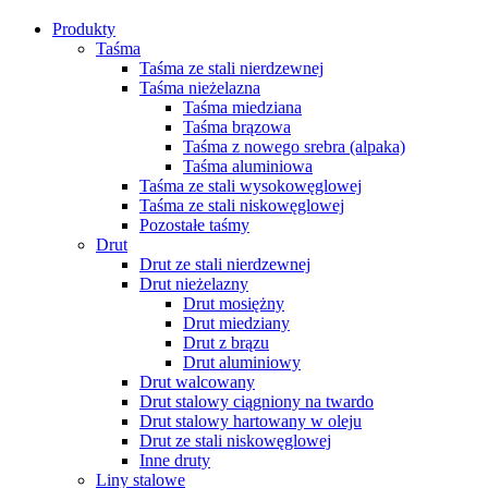
Produkty
Taśma
Taśma ze stali nierdzewnej
Taśma nieżelazna
Taśma miedziana
Taśma brązowa
Taśma z nowego srebra (alpaka)
Taśma aluminiowa
Taśma ze stali wysokowęglowej
Taśma ze stali niskowęglowej
Pozostałe taśmy
Drut
Drut ze stali nierdzewnej
Drut nieżelazny
Drut mosiężny
Drut miedziany
Drut z brązu
Drut aluminiowy
Drut walcowany
Drut stalowy ciągniony na twardo
Drut stalowy hartowany w oleju
Drut ze stali niskowęglowej
Inne druty
Liny stalowe