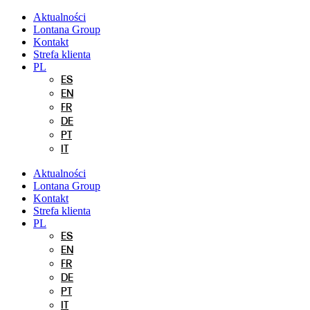
Przejdź
Aktualności
do
Lontana Group
treści
Kontakt
Strefa klienta
PL
ES
EN
FR
DE
PT
IT
Aktualności
Lontana Group
Kontakt
Strefa klienta
PL
ES
EN
FR
DE
PT
IT