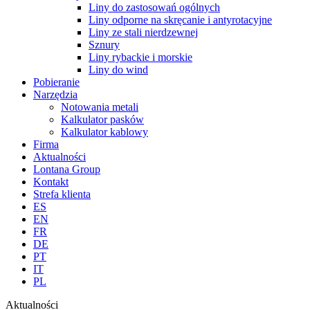
Liny do zastosowań ogólnych
Liny odporne na skręcanie i antyrotacyjne
Liny ze stali nierdzewnej
Sznury
Liny rybackie i morskie
Liny do wind
Pobieranie
Narzędzia
Notowania metali
Kalkulator pasków
Kalkulator kablowy
Firma
Aktualności
Lontana Group
Kontakt
Strefa klienta
ES
EN
FR
DE
PT
IT
PL
Aktualności