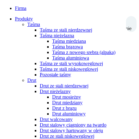
Firma
Produkty
Taśma
Wyszukiwanie
Taśma ze stali nierdzewnej
Taśma nieżelazna
Taśma miedziana
Taśma brązowa
Taśma z nowego srebra (alpaka)
Taśma aluminiowa
Taśma ze stali wysokowęglowej
Taśma ze stali niskowęglowej
Pozostałe taśmy
Drut
Drut ze stali nierdzewnej
Drut nieżelazny
Drut mosiężny
Drut miedziany
Drut z brązu
Drut aluminiowy
Drut walcowany
Drut stalowy ciągniony na twardo
Drut stalowy hartowany w oleju
Drut ze stali niskowęglowej