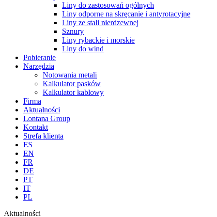
Liny do zastosowań ogólnych
Liny odporne na skręcanie i antyrotacyjne
Liny ze stali nierdzewnej
Sznury
Liny rybackie i morskie
Liny do wind
Pobieranie
Narzędzia
Notowania metali
Kalkulator pasków
Kalkulator kablowy
Firma
Aktualności
Lontana Group
Kontakt
Strefa klienta
ES
EN
FR
DE
PT
IT
PL
Aktualności