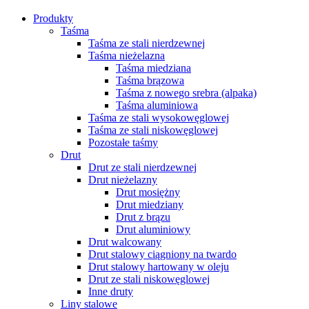
Produkty
Taśma
Taśma ze stali nierdzewnej
Taśma nieżelazna
Taśma miedziana
Taśma brązowa
Taśma z nowego srebra (alpaka)
Taśma aluminiowa
Taśma ze stali wysokowęglowej
Taśma ze stali niskowęglowej
Pozostałe taśmy
Drut
Drut ze stali nierdzewnej
Drut nieżelazny
Drut mosiężny
Drut miedziany
Drut z brązu
Drut aluminiowy
Drut walcowany
Drut stalowy ciągniony na twardo
Drut stalowy hartowany w oleju
Drut ze stali niskowęglowej
Inne druty
Liny stalowe