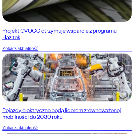
Projekt OVOCC otrzymuje wsparcie z programu
Hazitek
Zobacz aktualność
Pojazdy elektryczne będą liderem zrównoważonej
mobilności do 2030 roku
Zobacz aktualność