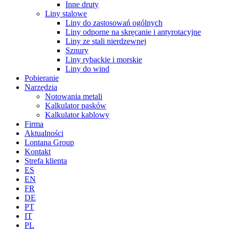
Inne druty
Liny stalowe
Liny do zastosowań ogólnych
Liny odporne na skręcanie i antyrotacyjne
Liny ze stali nierdzewnej
Sznury
Liny rybackie i morskie
Liny do wind
Pobieranie
Narzędzia
Notowania metali
Kalkulator pasków
Kalkulator kablowy
Firma
Aktualności
Lontana Group
Kontakt
Strefa klienta
ES
EN
FR
DE
PT
IT
PL