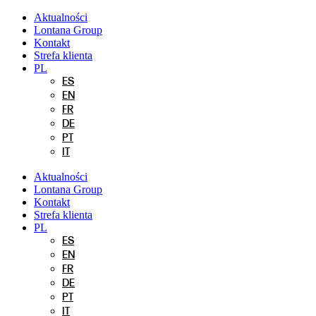
Przejdź
Aktualności
do
Lontana Group
treści
Kontakt
Strefa klienta
PL
ES
EN
FR
DE
PT
IT
Aktualności
Lontana Group
Kontakt
Strefa klienta
PL
ES
EN
FR
DE
PT
IT