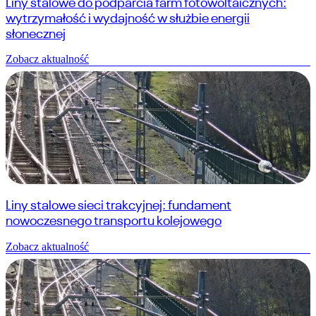
Liny stalowe do podparcia farm fotowoltaicznych:
wytrzymałość i wydajność w służbie energii
słonecznej
Zobacz aktualność
Liny stalowe sieci trakcyjnej: fundament
nowoczesnego transportu kolejowego
Zobacz aktualność