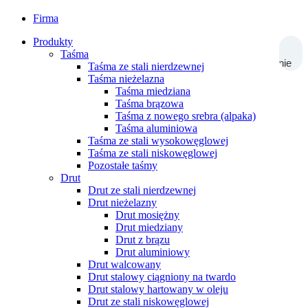
Firma
Produkty
Taśma
Wyszukiwanie
Taśma ze stali nierdzewnej
Taśma nieżelazna
Taśma miedziana
Taśma brązowa
Taśma z nowego srebra (alpaka)
Taśma aluminiowa
Taśma ze stali wysokowęglowej
Taśma ze stali niskowęglowej
Pozostałe taśmy
Drut
Drut ze stali nierdzewnej
Drut nieżelazny
Drut mosiężny
Drut miedziany
Drut z brązu
Drut aluminiowy
Drut walcowany
Drut stalowy ciągniony na twardo
Drut stalowy hartowany w oleju
Drut ze stali niskowęglowej