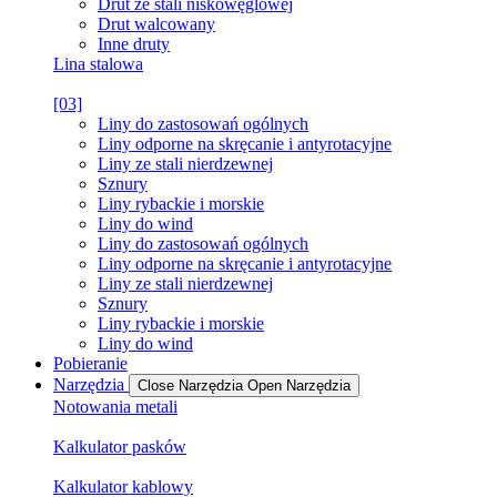
Drut ze stali niskowęglowej
Drut walcowany
Inne druty
Lina stalowa
[03]
Liny do zastosowań ogólnych
Liny odporne na skręcanie i antyrotacyjne
Liny ze stali nierdzewnej
Sznury
Liny rybackie i morskie
Liny do wind
Liny do zastosowań ogólnych
Liny odporne na skręcanie i antyrotacyjne
Liny ze stali nierdzewnej
Sznury
Liny rybackie i morskie
Liny do wind
Pobieranie
Narzędzia
Close Narzędzia
Open Narzędzia
Notowania metali
Kalkulator pasków
Kalkulator kablowy