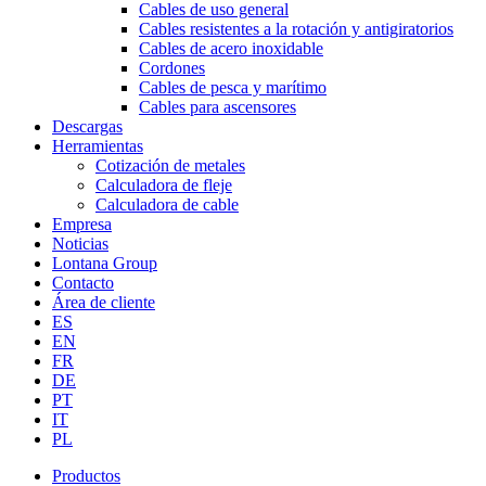
Cables de uso general
Cables resistentes a la rotación y antigiratorios
Cables de acero inoxidable
Cordones
Cables de pesca y marítimo
Cables para ascensores
Descargas
Herramientas
Cotización de metales
Calculadora de fleje
Calculadora de cable
Empresa
Noticias
Lontana Group
Contacto
Área de cliente
ES
EN
FR
DE
PT
IT
PL
Productos