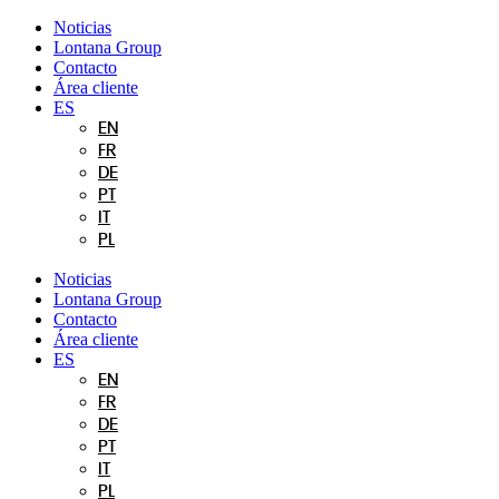
Ir
Noticias
al
Lontana Group
contenido
Contacto
Área cliente
ES
EN
FR
DE
PT
IT
PL
Noticias
Lontana Group
Contacto
Área cliente
ES
EN
FR
DE
PT
IT
PL