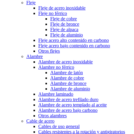
Fleje
Fleje de acero inoxidable
Fleje no férrico
Fleje de cobre
Fleje de bronce
Fleje de alpaca
Fleje de aluminio
Fleje acero alto contenido en carbono
Fleje acero bajo contenido en carbono
Otros flejes
Alambre
Alambre de acero inoxidable
Alambre no férrico
Alambre de latón
Alambre de cobre
Alambre de bronce
Alambre de aluminio
Alambre laminado
Alambre de acero trefilado duro
Alambre de acero templado al aceite
Alambre de acero bajo carbono
Otros alambres
Cable de acero
Cables de uso general
Cables resistentes a la rotación y antigiratorios