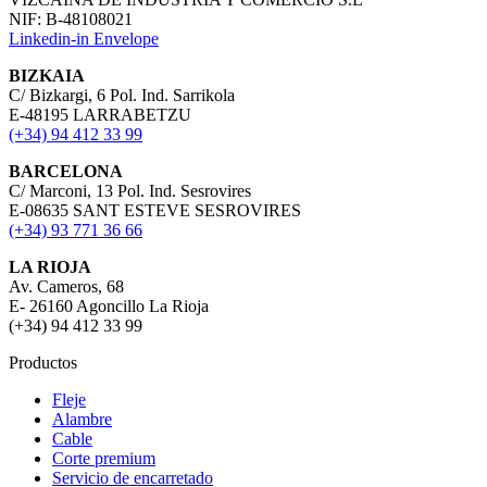
NIF: B-48108021
Linkedin-in
Envelope
BIZKAIA
C/ Bizkargi, 6 Pol. Ind. Sarrikola
E-48195 LARRABETZU
(+34) 94 412 33 99
BARCELONA
C/ Marconi, 13 Pol. Ind. Sesrovires
E-08635 SANT ESTEVE SESROVIRES
(+34) 93 771 36 66
LA RIOJA
Av. Cameros, 68
E- 26160 Agoncillo La Rioja
(+34) 94 412 33 99
Productos
Fleje
Alambre
Cable
Corte premium
Servicio de encarretado