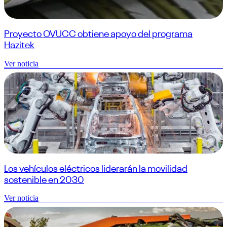
Proyecto OVUCC obtiene apoyo del programa
Hazitek
Ver noticia
Los vehículos eléctricos liderarán la movilidad
sostenible en 2030
Ver noticia