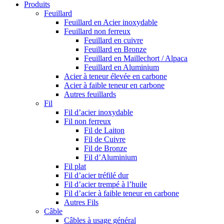
Produits
Feuillard
Feuillard en Acier inoxydable
Feuillard non ferreux
Feuillard en cuivre
Feuillard en Bronze
Feuillard en Maillechort / Alpaca
Feuillard en Aluminium
Acier à teneur élevée en carbone
Acier à faible teneur en carbone
Autres feuillards
Fil
Fil d’acier inoxydable
Fil non ferreux
Fil de Laiton
Fil de Cuivre
Fil de Bronze
Fil d’Aluminium
Fil plat
Fil d’acier tréfilé dur
Fil d’acier trempé à l’huile
Fil d’acier à faible teneur en carbone
Autres Fils
Câble
Câbles à usage général