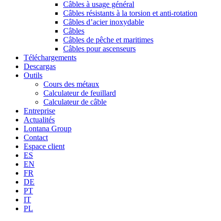
Câbles à usage général
Câbles résistants à la torsion et anti-rotation
Câbles d’acier inoxydable
Câbles
Câbles de pêche et maritimes
Câbles pour ascenseurs
Téléchargements
Descargas
Outils
Cours des métaux
Calculateur de feuillard
Calculateur de câble
Entreprise
Actualités
Lontana Group
Contact
Espace client
ES
EN
FR
DE
PT
IT
PL