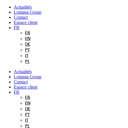
Aller
Actualités
au
Lontana Group
contenu
Contact
Espace client
FR
ES
EN
DE
PT
IT
PL
Actualités
Lontana Group
Contact
Espace client
FR
ES
EN
DE
PT
IT
PL