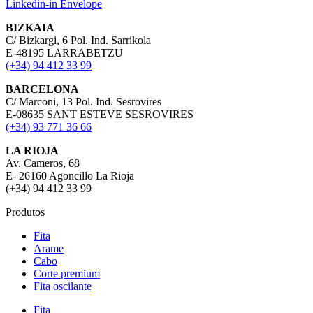
Linkedin-in
Envelope
BIZKAIA
C/ Bizkargi, 6 Pol. Ind. Sarrikola
E-48195 LARRABETZU
(+34) 94 412 33 99
BARCELONA
C/ Marconi, 13 Pol. Ind. Sesrovires
E-08635 SANT ESTEVE SESROVIRES
(+34) 93 771 36 66
LA RIOJA
Av. Cameros, 68
E- 26160 Agoncillo La Rioja
(+34) 94 412 33 99
Produtos
Fita
Arame
Cabo
Corte premium
Fita oscilante
Fita