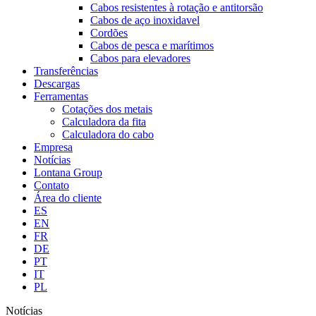
Cabos resistentes à rotação e antitorsão
Cabos de aço inoxidavel
Cordões
Cabos de pesca e marítimos
Cabos para elevadores
Transferências
Descargas
Ferramentas
Cotações dos metais
Calculadora da fita
Calculadora do cabo
Empresa
Notícias
Lontana Group
Contato
Área do cliente
ES
EN
FR
DE
PT
IT
PL
Notícias