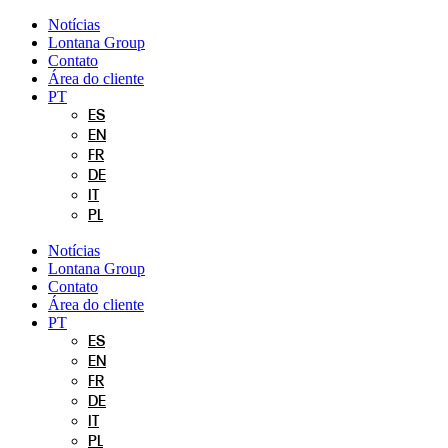
Pular
Notícias
para
Lontana Group
o
Contato
conteúdo
Área do cliente
PT
ES
EN
FR
DE
IT
PL
Notícias
Lontana Group
Contato
Área do cliente
PT
ES
EN
FR
DE
IT
PL