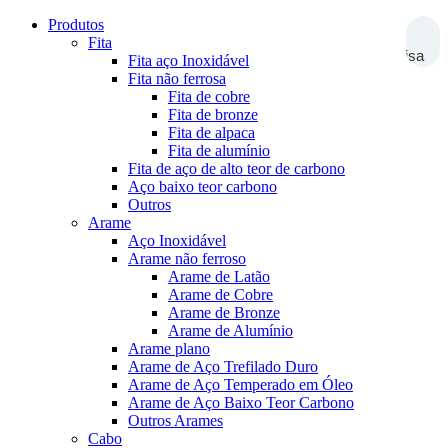
Produtos
Fita
Pesquisa
Fita aço Inoxidável
Fita não ferrosa
Fita de cobre
Fita de bronze
Fita de alpaca
Fita de alumínio
Fita de aço de alto teor de carbono
Aço baixo teor carbono
Outros
Arame
Aço Inoxidável
Arame não ferroso
Arame de Latão
Arame de Cobre
Arame de Bronze
Arame de Alumínio
Arame plano
Arame de Aço Trefilado Duro
Arame de Aço Temperado em Óleo
Arame de Aço Baixo Teor Carbono
Outros Arames
Cabo