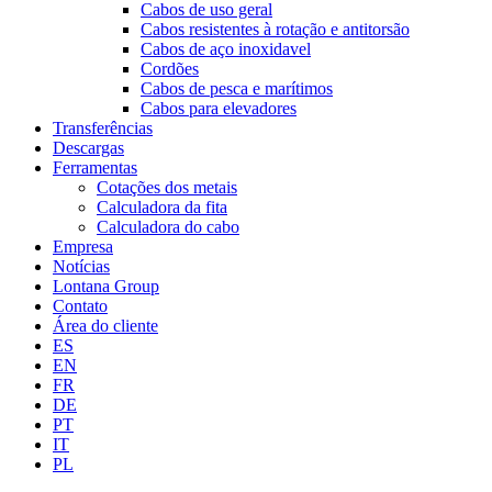
Cabos de uso geral
Cabos resistentes à rotação e antitorsão
Cabos de aço inoxidavel
Cordões
Cabos de pesca e marítimos
Cabos para elevadores
Transferências
Descargas
Ferramentas
Cotações dos metais
Calculadora da fita
Calculadora do cabo
Empresa
Notícias
Lontana Group
Contato
Área do cliente
ES
EN
FR
DE
PT
IT
PL