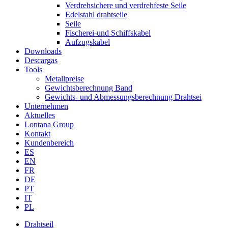
Verdrehsichere und verdrehfeste Seile
Edelstahl drahtseile
Seile
Fischerei-und Schiffskabel
Aufzugskabel
Downloads
Descargas
Tools
Metallpreise
Gewichtsberechnung Band
Gewichts- und Abmessungsberechnung Drahtsei
Unternehmen
Aktuelles
Lontana Group
Kontakt
Kundenbereich
ES
EN
FR
DE
PT
IT
PL
Drahtseil