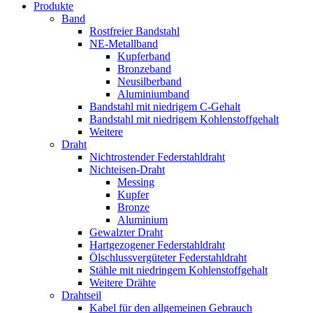
Produkte
Band
Rostfreier Bandstahl
NE-Metallband
Kupferband
Bronzeband
Neusilberband
Aluminiumband
Bandstahl mit niedrigem C-Gehalt
Bandstahl mit niedrigem Kohlenstoffgehalt
Weitere
Draht
Nichtrostender Federstahldraht
Nichteisen-Draht
Messing
Kupfer
Bronze
Aluminium
Gewalzter Draht
Hartgezogener Federstahldraht
Ölschlussvergüteter Federstahldraht
Stähle mit niedringem Kohlenstoffgehalt
Weitere Drähte
Drahtseil
Kabel für den allgemeinen Gebrauch