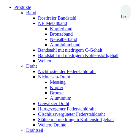
Produkte
Band
Suche
Rostfreier Bandstahl
NE-Metallband
Kupferband
Bronzeband
Neusilberband
Aluminiumband
Bandstahl mit niedrigem C-Gehalt
Bandstahl mit niedrigem Kohlenstoffgehalt
Weitere
Draht
Nichtrostender Federstahldraht
Nichteisen-Draht
Messing
Kupfer
Bronze
Aluminium
Gewalzter Draht
Hartgezogener Federstahldraht
Ölschlussvergüteter Federstahldraht
Stähle mit niedringem Kohlenstoffgehalt
Weitere Drähte
Drahtseil