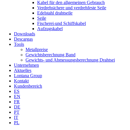
Kabel für den allgemeinen Gebrauch
Verdrehsichere und verdrehfeste Seile
Edelstahl drahtseile
Seile
Fischerei-und Schiffskabel
Aufzugskabel
Downloads
Descargas
Tools
Metallpreise
Gewichtsberechnung Band
Gewichts- und Abmessungsberechnung Drahtsei
Unternehmen
Aktuelles
Lontana Group
Kontakt
Kundenbereich
ES
EN
FR
DE
PT
IT
PL