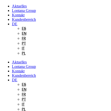
Zum
Aktuelles
Inhalt
Lontana Group
springen
Kontakt
Kundenbereich
DE
ES
EN
FR
PT
IT
PL
Aktuelles
Lontana Group
Kontakt
Kundenbereich
DE
ES
EN
FR
PT
IT
PL