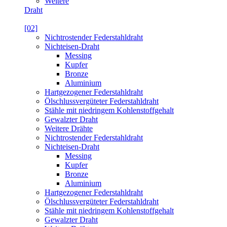
Weitere
Draht
[02]
Nichtrostender Federstahldraht
Nichteisen-Draht
Messing
Kupfer
Bronze
Aluminium
Hartgezogener Federstahldraht
Ölschlussvergüteter Federstahldraht
Stähle mit niedringem Kohlenstoffgehalt
Gewalzter Draht
Weitere Drähte
Nichtrostender Federstahldraht
Nichteisen-Draht
Messing
Kupfer
Bronze
Aluminium
Hartgezogener Federstahldraht
Ölschlussvergüteter Federstahldraht
Stähle mit niedringem Kohlenstoffgehalt
Gewalzter Draht