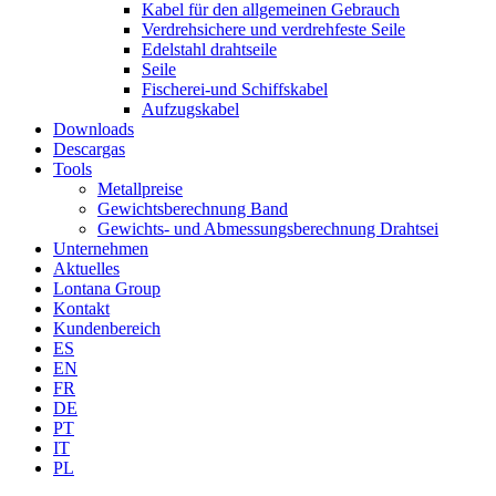
Kabel für den allgemeinen Gebrauch
Verdrehsichere und verdrehfeste Seile
Edelstahl drahtseile
Seile
Fischerei-und Schiffskabel
Aufzugskabel
Downloads
Descargas
Tools
Metallpreise
Gewichtsberechnung Band
Gewichts- und Abmessungsberechnung Drahtsei
Unternehmen
Aktuelles
Lontana Group
Kontakt
Kundenbereich
ES
EN
FR
DE
PT
IT
PL