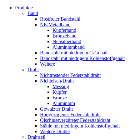
Produkte
Band
Rostfreier Bandstahl
NE-Metallband
Kupferband
Bronzeband
Neusilberband
Aluminiumband
Bandstahl mit niedrigem C-Gehalt
Bandstahl mit niedrigem Kohlenstoffgehalt
Weitere
Draht
Nichtrostender Federstahldraht
Nichteisen-Draht
Messing
Kupfer
Bronze
Aluminium
Gewalzter Draht
Hartgezogener Federstahldraht
Ölschlussvergüteter Federstahldraht
Stähle mit niedringem Kohlenstoffgehalt
Weitere Drähte
Drahtseil