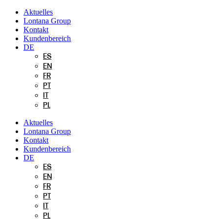
Zum
Aktuelles
Inhalt
Lontana Group
springen
Kontakt
Kundenbereich
DE
ES
EN
FR
PT
IT
PL
Aktuelles
Lontana Group
Kontakt
Kundenbereich
DE
ES
EN
FR
PT
IT
PL