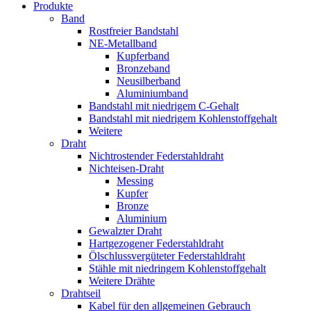
Produkte
Band
Rostfreier Bandstahl
NE-Metallband
Kupferband
Bronzeband
Neusilberband
Aluminiumband
Bandstahl mit niedrigem C-Gehalt
Bandstahl mit niedrigem Kohlenstoffgehalt
Weitere
Draht
Nichtrostender Federstahldraht
Nichteisen-Draht
Messing
Kupfer
Bronze
Aluminium
Gewalzter Draht
Hartgezogener Federstahldraht
Ölschlussvergüteter Federstahldraht
Stähle mit niedringem Kohlenstoffgehalt
Weitere Drähte
Drahtseil
Kabel für den allgemeinen Gebrauch