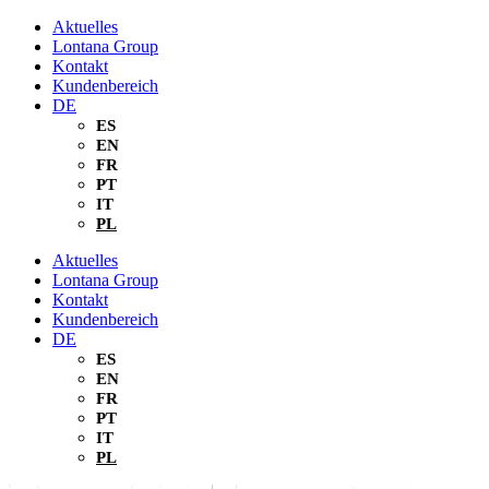
Zum
Aktuelles
Inhalt
Lontana Group
springen
Kontakt
Kundenbereich
DE
ES
EN
FR
PT
IT
PL
Aktuelles
Lontana Group
Kontakt
Kundenbereich
DE
ES
EN
FR
PT
IT
PL