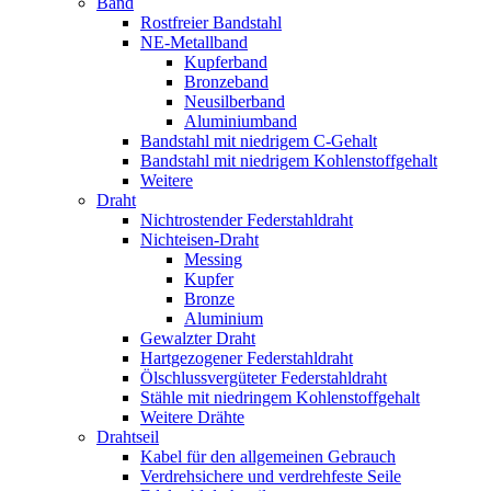
Band
Rostfreier Bandstahl
NE-Metallband
Kupferband
Bronzeband
Neusilberband
Aluminiumband
Bandstahl mit niedrigem C-Gehalt
Bandstahl mit niedrigem Kohlenstoffgehalt
Weitere
Draht
Nichtrostender Federstahldraht
Nichteisen-Draht
Messing
Kupfer
Bronze
Aluminium
Gewalzter Draht
Hartgezogener Federstahldraht
Ölschlussvergüteter Federstahldraht
Stähle mit niedringem Kohlenstoffgehalt
Weitere Drähte
Drahtseil
Kabel für den allgemeinen Gebrauch
Verdrehsichere und verdrehfeste Seile