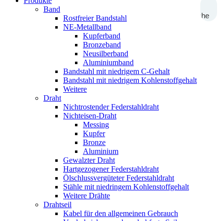
Produkte
Band
Suche
Rostfreier Bandstahl
NE-Metallband
Kupferband
Bronzeband
Neusilberband
Aluminiumband
Bandstahl mit niedrigem C-Gehalt
Bandstahl mit niedrigem Kohlenstoffgehalt
Weitere
Draht
Nichtrostender Federstahldraht
Nichteisen-Draht
Messing
Kupfer
Bronze
Aluminium
Gewalzter Draht
Hartgezogener Federstahldraht
Ölschlussvergüteter Federstahldraht
Stähle mit niedringem Kohlenstoffgehalt
Weitere Drähte
Drahtseil
Kabel für den allgemeinen Gebrauch