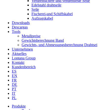
Verdrehsichere und verdrehfeste Seile
Edelstahl drahtseile
Seile
Fischerei-und Schiffskabel
Aufzugskabel
Downloads
Descargas
Tools
Metallpreise
Gewichtsberechnung Band
Gewichts- und Abmessungsberechnung Drahtsei
Unternehmen
Aktuelles
Lontana Group
Kontakt
Kundenbereich
ES
EN
FR
DE
PT
IT
PL
Produkte