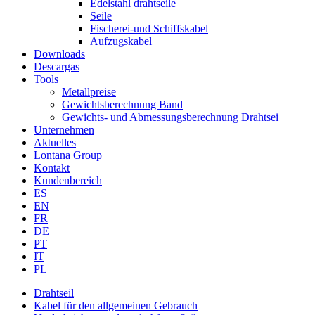
Edelstahl drahtseile
Seile
Fischerei-und Schiffskabel
Aufzugskabel
Downloads
Descargas
Tools
Metallpreise
Gewichtsberechnung Band
Gewichts- und Abmessungsberechnung Drahtsei
Unternehmen
Aktuelles
Lontana Group
Kontakt
Kundenbereich
ES
EN
FR
DE
PT
IT
PL
Drahtseil
Kabel für den allgemeinen Gebrauch