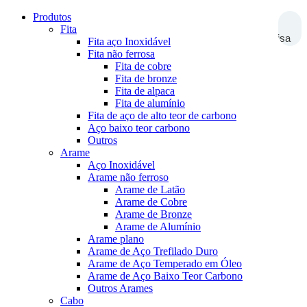
Produtos
Fita
Pesquisa
Fita aço Inoxidável
Fita não ferrosa
Fita de cobre
Fita de bronze
Fita de alpaca
Fita de alumínio
Fita de aço de alto teor de carbono
Aço baixo teor carbono
Outros
Arame
Aço Inoxidável
Arame não ferroso
Arame de Latão
Arame de Cobre
Arame de Bronze
Arame de Alumínio
Arame plano
Arame de Aço Trefilado Duro
Arame de Aço Temperado em Óleo
Arame de Aço Baixo Teor Carbono
Outros Arames
Cabo