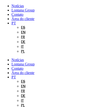
Pular
Notícias
para
Lontana Group
o
Contato
conteúdo
Área do cliente
PT
ES
EN
FR
DE
IT
PL
Notícias
Lontana Group
Contato
Área do cliente
PT
ES
EN
FR
DE
IT
PL