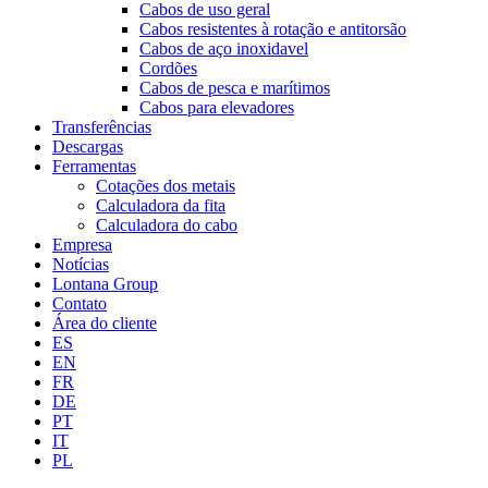
Cabos de uso geral
Cabos resistentes à rotação e antitorsão
Cabos de aço inoxidavel
Cordões
Cabos de pesca e marítimos
Cabos para elevadores
Transferências
Descargas
Ferramentas
Cotações dos metais
Calculadora da fita
Calculadora do cabo
Empresa
Notícias
Lontana Group
Contato
Área do cliente
ES
EN
FR
DE
PT
IT
PL