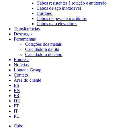
Cabos resistentes à rotação e antitorsão
Cabos de aço inoxidavel
Cordões
Cabos de pesca e marítimos
Cabos para elevadores
Transferências
Descargas
Ferramentas
Cotações dos metais
Calculadora da fita
Calculadora do cabo
Empresa
Notícias
Lontana Group
Contato
Área do cliente
ES
EN
FR
DE
PT
IT
PL
Cabo