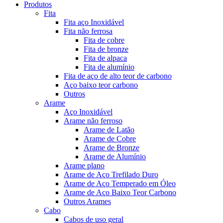
Produtos
Fita
Fita aço Inoxidável
Fita não ferrosa
Fita de cobre
Fita de bronze
Fita de alpaca
Fita de alumínio
Fita de aço de alto teor de carbono
Aço baixo teor carbono
Outros
Arame
Aço Inoxidável
Arame não ferroso
Arame de Latão
Arame de Cobre
Arame de Bronze
Arame de Alumínio
Arame plano
Arame de Aço Trefilado Duro
Arame de Aço Temperado em Óleo
Arame de Aço Baixo Teor Carbono
Outros Arames
Cabo
Cabos de uso geral