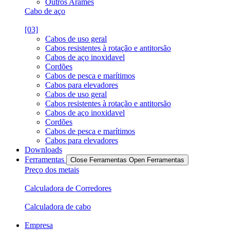
Outros Arames
Cabo de aço
[03]
Cabos de uso geral
Cabos resistentes à rotação e antitorsão
Cabos de aço inoxidavel
Cordões
Cabos de pesca e marítimos
Cabos para elevadores
Cabos de uso geral
Cabos resistentes à rotação e antitorsão
Cabos de aço inoxidavel
Cordões
Cabos de pesca e marítimos
Cabos para elevadores
Downloads
Ferramentas
Close Ferramentas
Open Ferramentas
Preço dos metais
Calculadora de Corredores
Calculadora de cabo
Empresa