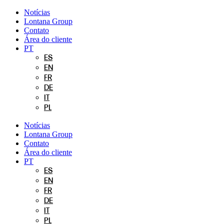
Pular
Notícias
para
Lontana Group
o
Contato
conteúdo
Área do cliente
PT
ES
EN
FR
DE
IT
PL
Notícias
Lontana Group
Contato
Área do cliente
PT
ES
EN
FR
DE
IT
PL