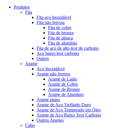
Produtos
Fita
Fita aço Inoxidável
Fita não ferrosa
Fita de cobre
Fita de bronze
Fita de alpaca
Fita de alumínio
Fita de aço de alto teor de carbono
Aço baixo teor carbono
Outros
Arame
Aço Inoxidável
Arame não ferroso
Arame de Latão
Arame de Cobre
Arame de Bronze
Arame de Alumínio
Arame plano
Arame de Aço Trefilado Duro
Arame de Aço Temperado em Óleo
Arame de Aço Baixo Teor Carbono
Outros Arames
Cabo