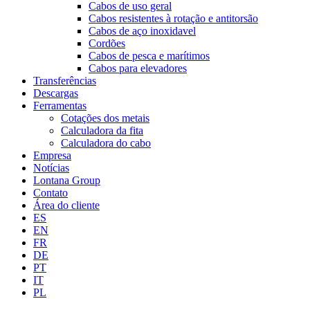
Cabos de uso geral
Cabos resistentes à rotação e antitorsão
Cabos de aço inoxidavel
Cordões
Cabos de pesca e marítimos
Cabos para elevadores
Transferências
Descargas
Ferramentas
Cotações dos metais
Calculadora da fita
Calculadora do cabo
Empresa
Notícias
Lontana Group
Contato
Área do cliente
ES
EN
FR
DE
PT
IT
PL